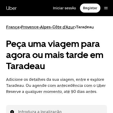
Avançar
para
Uber
Iniciar sessão
Registar
o
conteúdo
principal
França
>
Provence-Alpes-Côte d'Azur
>
Taradeau
Peça uma viagem para
agora ou mais tarde em
Taradeau
Adicione os detalhes da sua viagem, entre e explore
Taradeau. Ou agende com antecedência com o Uber
Reserve a qualquer momento, até 90 dias antes.
Introduza a localização