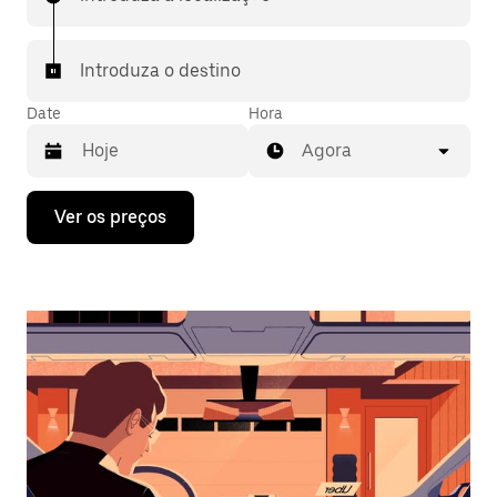
Introduza o destino
Date
Hora
Agora
Prima
Ver os preços
a
tecla
da
seta
para
interagir
com
o
calendário
e
selecionar
uma
data.
Prima