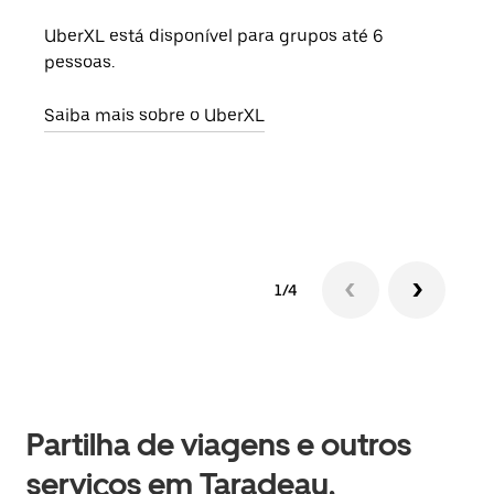
UberXL está disponível para grupos até 6
Quan
pessoas.
para
pode
Saiba mais sobre o UberXL
ou d
Saib
1/4
Partilha de viagens e outros
serviços em Taradeau,