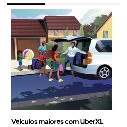
Veículos maiores com UberXL
Vi