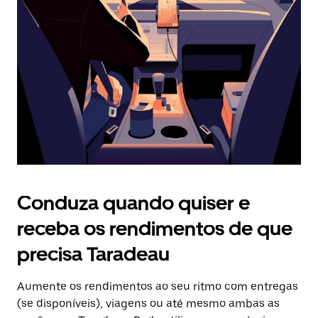
o
botão
Esc
para
fechar
o
calendário.
Conduza quando quiser e
receba os rendimentos de que
precisa Taradeau
Aumente os rendimentos ao seu ritmo com entregas
(se disponíveis), viagens ou até mesmo ambas as