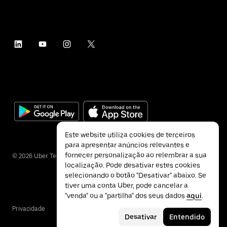
Este website utiliza cookies de terceiros
para apresentar anúncios relevantes e
fornecer personalização ao relembrar a sua
©
2026
Uber Technologies Inc.
localização. Pode desativar estes cookies
selecionando o botão "Desativar" abaixo. Se
tiver uma conta Uber, pode cancelar a
"venda" ou a "partilha" dos seus dados
aqui
.
Privacidade
Acessibilidade
Termos
Desativar
Entendido