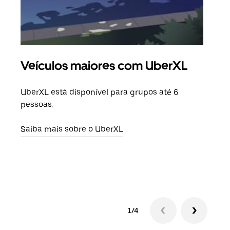
Veículos maiores com UberXL
Vi
UberXL está disponível para grupos até 6
Quan
pessoas.
para
pode
Saiba mais sobre o UberXL
ou d
Saib
1/4