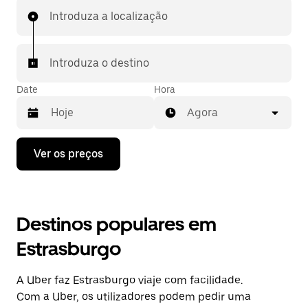
Introduza a localização
Introduza o destino
Date
Hora
Agora
Prima
Ver os preços
a
tecla
da
seta
para
Destinos populares em
interagir
com
Estrasburgo
o
calendário
e
A Uber faz Estrasburgo viaje com facilidade.
selecionar
uma
Com a Uber, os utilizadores podem pedir uma
data.