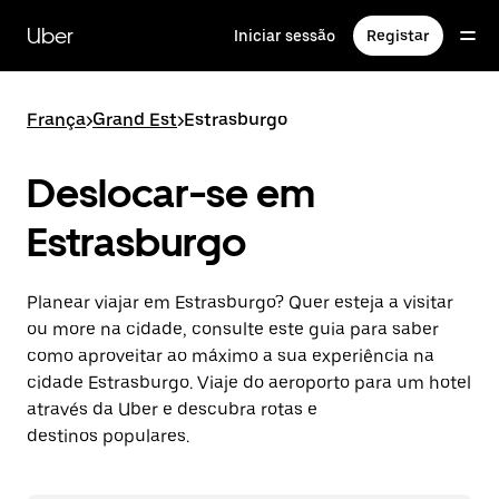
Avançar
para
Uber
Iniciar sessão
Registar
o
conteúdo
principal
França
>
Grand Est
>
Estrasburgo
Deslocar-se em
Estrasburgo
Planear viajar em Estrasburgo? Quer esteja a visitar
ou more na cidade, consulte este guia para saber
como aproveitar ao máximo a sua experiência na
cidade Estrasburgo. Viaje do aeroporto para um hotel
através da Uber e descubra rotas e
destinos populares.