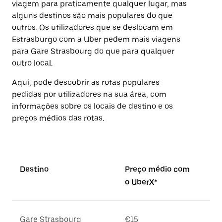
viagem para praticamente qualquer lugar, mas
Prima
alguns destinos são mais populares do que
o
botão
outros. Os utilizadores que se deslocam em
Esc
Estrasburgo com a Uber pedem mais viagens
para
para Gare Strasbourg do que para qualquer
fechar
o
outro local.
calendário.
Aqui, pode descobrir as rotas populares
pedidas por utilizadores na sua área, com
informações sobre os locais de destino e os
preços médios das rotas.
Destino
Preço médio com
o UberX*
Gare Strasbourg
€15