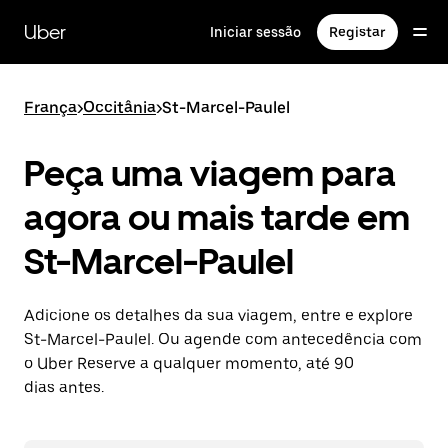
Avançar
para
Uber
Iniciar sessão
Registar
o
conteúdo
principal
França
>
Occitânia
>
St-Marcel-Paulel
Peça uma viagem para
agora ou mais tarde em
St-Marcel-Paulel
Adicione os detalhes da sua viagem, entre e explore
St-Marcel-Paulel. Ou agende com antecedência com
o Uber Reserve a qualquer momento, até 90
dias antes.