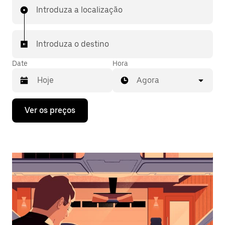
Introduza a localização
Introduza o destino
Date
Hora
Agora
Prima
Ver os preços
a
tecla
da
seta
para
interagir
com
o
calendário
e
selecionar
uma
data.