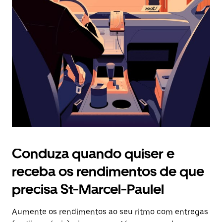
Prima
o
botão
Esc
para
fechar
o
calendário.
Conduza quando quiser e
receba os rendimentos de que
precisa St-Marcel-Paulel
Aumente os rendimentos ao seu ritmo com entregas