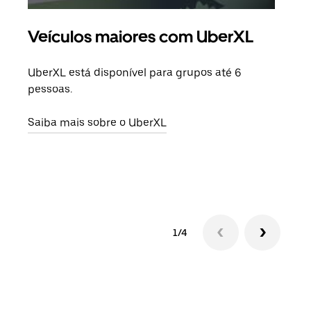
Veículos maiores com UberXL
Vi
UberXL está disponível para grupos até 6
Quan
pessoas.
para
pode
Saiba mais sobre o UberXL
ou d
Saib
1/4