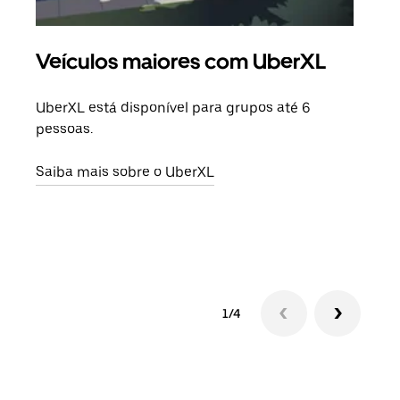
Veículos maiores com UberXL
Vi
UberXL está disponível para grupos até 6
Quan
pessoas.
para
pode
Saiba mais sobre o UberXL
ou d
Saib
1/4