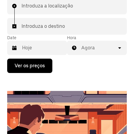
Introduza a localização
Introduza o destino
Date
Hora
Agora
Prima
Ver os preços
a
tecla
da
seta
para
interagir
com
o
calendário
e
selecionar
uma
data.