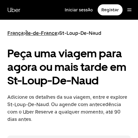
Avançar
para
Uber
Iniciar sessão
Registar
o
conteúdo
principal
França
>
Île-de-France
>
St-Loup-De-Naud
Peça uma viagem para
agora ou mais tarde em
St-Loup-De-Naud
Adicione os detalhes da sua viagem, entre e explore
St-Loup-De-Naud. Ou agende com antecedência
com o Uber Reserve a qualquer momento, até 90
dias antes.