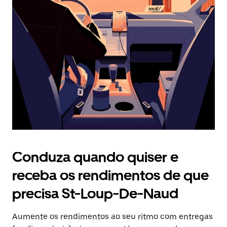
Prima
o
botão
Esc
para
fechar
o
calendário.
Conduza quando quiser e
receba os rendimentos de que
precisa St-Loup-De-Naud
Aumente os rendimentos ao seu ritmo com entregas