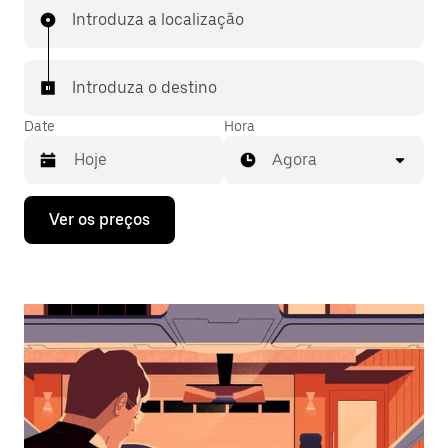
Introduza a localização
Introduza o destino
Date
Hora
Agora
Prima
Ver os preços
a
tecla
da
seta
para
interagir
com
o
calendário
e
selecionar
uma
data.