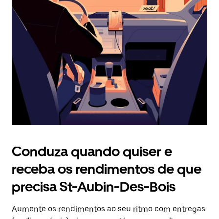
Prima
o
botão
Esc
para
fechar
o
calendário.
Conduza quando quiser e
receba os rendimentos de que
precisa St-Aubin-Des-Bois
Aumente os rendimentos ao seu ritmo com entregas