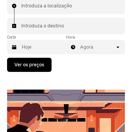
Introduza a localização
Introduza o destino
Date
Hora
Agora
Prima
Ver os preços
a
tecla
da
seta
para
interagir
com
o
calendário
e
selecionar
uma
data.