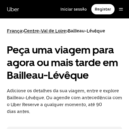
Avançar
para
Uber
Iniciar sessão
Registar
o
conteúdo
principal
França
>
Centre-Val de Loire
>
Bailleau-Lévêque
Peça uma viagem para
agora ou mais tarde em
Bailleau-Lévêque
Adicione os detalhes da sua viagem, entre e explore
Bailleau-Lévêque. Ou agende com antecedência com
o Uber Reserve a qualquer momento, até 90
dias antes.