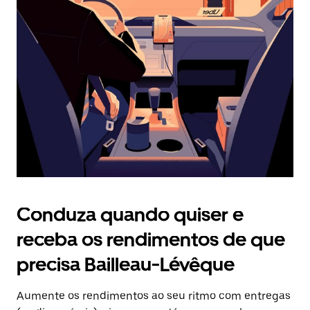
Prima
o
botão
Esc
para
fechar
o
calendário.
Conduza quando quiser e
receba os rendimentos de que
precisa Bailleau-Lévêque
Aumente os rendimentos ao seu ritmo com entregas