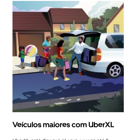
Veículos maiores com UberXL
Vi