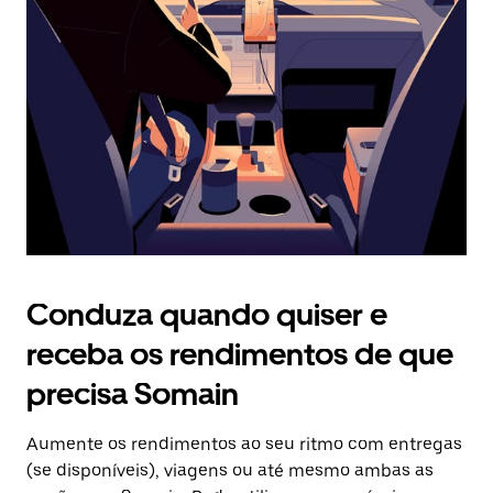
o
botão
Esc
para
fechar
o
calendário.
Conduza quando quiser e
receba os rendimentos de que
precisa Somain
Aumente os rendimentos ao seu ritmo com entregas
(se disponíveis), viagens ou até mesmo ambas as