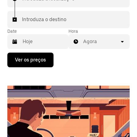
Introduza o destino
Date
Hora
Agora
Prima
Ver os preços
a
tecla
da
seta
para
interagir
com
o
calendário
e
selecionar
uma
data.
Prima