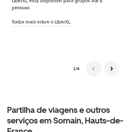
UberXL está disponível para grupos até 6
Quan
pessoas.
para
pode
Saiba mais sobre o UberXL
ou d
Saib
1/4
Partilha de viagens e outros
serviços em Somain, Hauts-de-
France