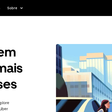
s
Sobre
gem
mais
ses
plore
Uber