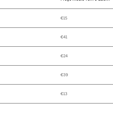
€15
€41
€24
€39
€13