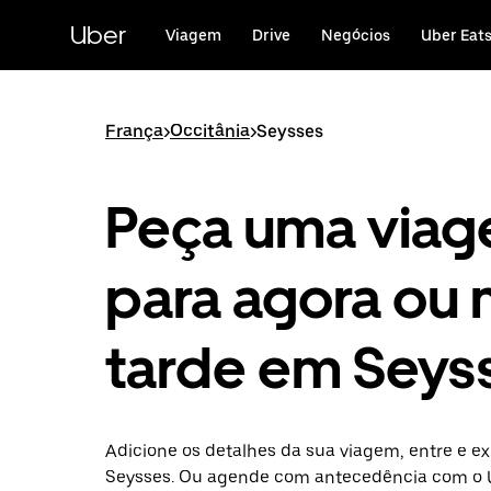
Avançar
para
Uber
Viagem
Drive
Negócios
Uber Eat
o
conteúdo
principal
França
>
Occitânia
>
Seysses
Peça uma via
para agora ou 
tarde em Seys
Adicione os detalhes da sua viagem, entre e ex
Seysses. Ou agende com antecedência com o 