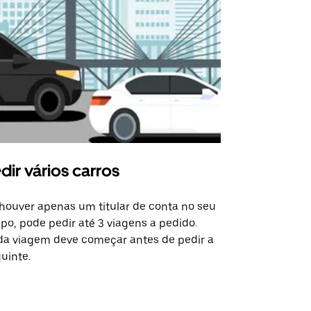
dir vários carros
Uber Shu
houver apenas um titular de conta no seu
A opção de s
po, pode pedir até 3 viagens a pedido.
determinado
a viagem deve começar antes de pedir a
locais de ev
uinte.
Ver disponib