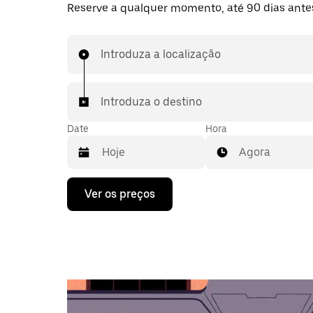
Reserve a qualquer momento, até 90 dias ante
Introduza a localização
Introduza o destino
Date
Hora
Agora
Prima
Ver os preços
a
tecla
da
seta
para
interagir
com
o
calendário
e