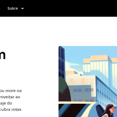
s
Sobre
m
r ou more na
roveitar ao
iaje do
cubra rotas