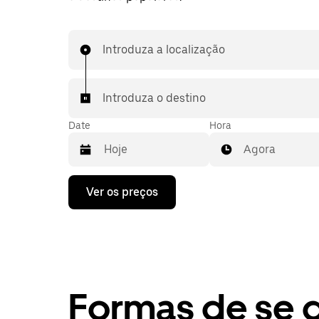
Introduza a localização
Introduza o destino
Date
Hora
Agora
Prima
Ver os preços
a
tecla
da
seta
para
interagir
com
o
Formas de se 
calendário
e