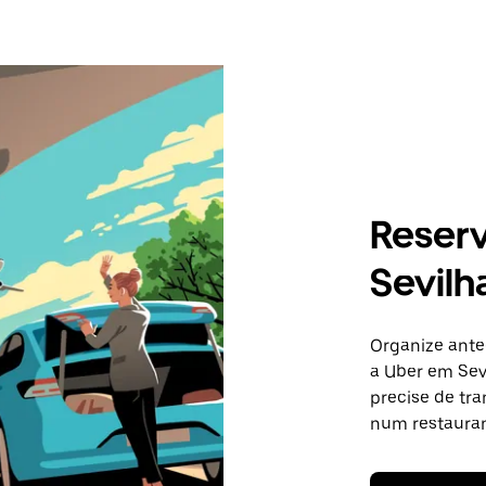
Reser
Sevilh
Organize ante
a Uber em Sev
precise de tr
num restauran