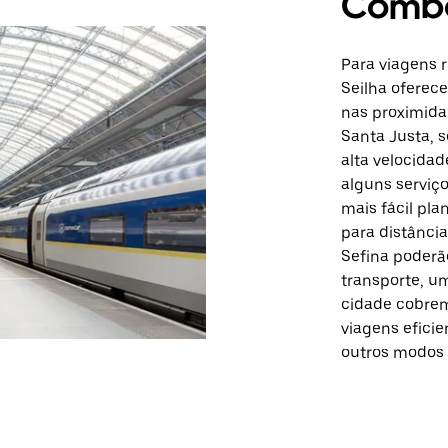
Comb
Para viagens 
Seilha oferec
nas proximidad
Santa Justa, 
alta velocida
alguns serviço
mais fácil pl
para distância
Sefina poderã
transporte, u
cidade cobrem 
viagens eficie
outros modos 