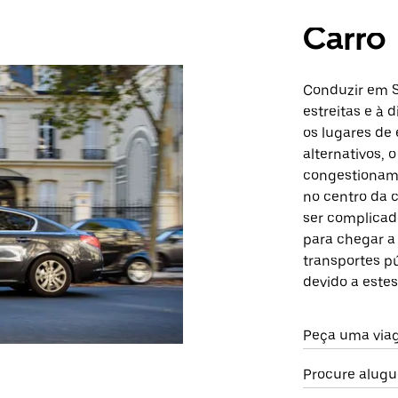
Carro
Conduzir em S
estreitas e à 
os lugares de
alternativos, 
congestioname
no centro da c
ser complicad
para chegar a 
transportes pú
devido a estes
Peça uma via
Procure alugu