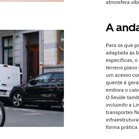
atmosfera vib
A anda
Para os que p
adaptada às b
específicas, o 
terreno plano
um acesso con
quente é geral
embora o calor
O Seville tamb
incluindo a L
transportes fl
infraestrutura
forma prática 