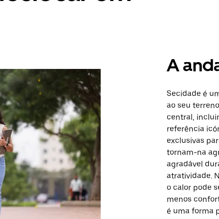
A and
Secidade é um
ao seu terreno
central, inclu
referência icó
exclusivas pa
tornam-na agr
agradável dur
atratividade. 
o calor pode 
menos confort
é uma forma p