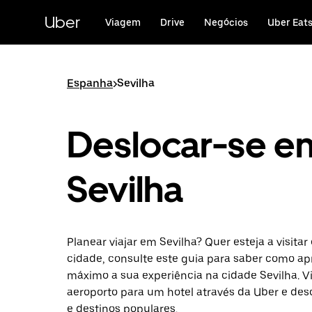
Avançar
para
Uber
Viagem
Drive
Negócios
Uber Eat
o
conteúdo
principal
Espanha
>
Sevilha
Deslocar-se e
Sevilha
Planear viajar em Sevilha? Quer esteja a visita
cidade, consulte este guia para saber como ap
máximo a sua experiência na cidade Sevilha. V
aeroporto para um hotel através da Uber e des
e destinos populares.