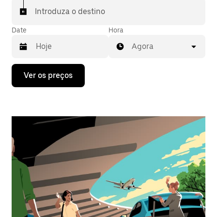
Introduza o destino
Date
Hora
Agora
Prima
Ver os preços
a
tecla
da
seta
para
interagir
com
o
calendário
e
selecionar
uma
data.
Prima
o
botão