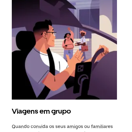
Viagens em grupo
Ped
Quando convida os seus amigos ou familiares
Se h