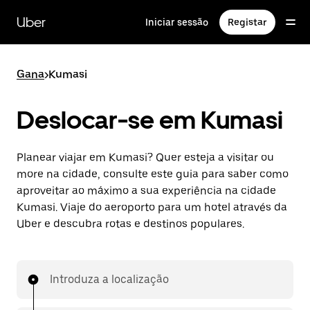
Avançar
para
Uber
Iniciar sessão
Registar
o
conteúdo
principal
Gana
>
Kumasi
Deslocar-se em Kumasi
Planear viajar em Kumasi? Quer esteja a visitar ou
more na cidade, consulte este guia para saber como
aproveitar ao máximo a sua experiência na cidade
Kumasi. Viaje do aeroporto para um hotel através da
Uber e descubra rotas e destinos populares.
Introduza a localização