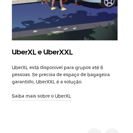
UberXL e UberXXL
Vi
UberXL está disponível para grupos até 6
Quan
pessoas. Se precisa de espaço de bagageira
para
garantido, UberXXL é a solução.
pode
ou d
Saiba mais sobre o UberXL
Saib