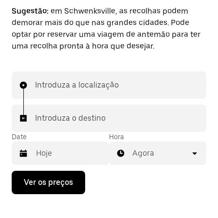
Sugestão:
em Schwenksville, as recolhas podem
demorar mais do que nas grandes cidades. Pode
optar por reservar uma viagem de antemão para ter
uma recolha pronta à hora que desejar.
Introduza a localização
Introduza o destino
Date
Hora
Agora
Prima
Ver os preços
a
tecla
da
seta