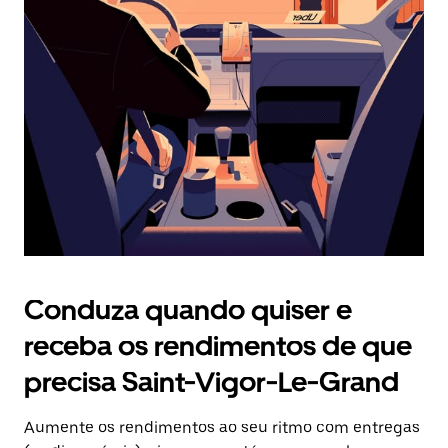
Prima
o
botão
Esc
para
fechar
o
calendário.
Conduza quando quiser e
receba os rendimentos de que
precisa Saint-Vigor-Le-Grand
Aumente os rendimentos ao seu ritmo com entregas