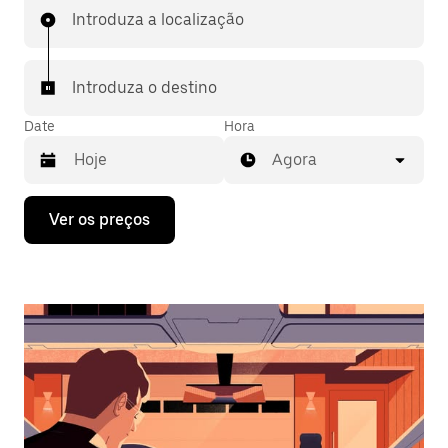
Introduza a localização
Introduza o destino
Date
Hora
Agora
Prima
Ver os preços
a
tecla
da
seta
para
interagir
com
o
calendário
e
selecionar
uma
data.