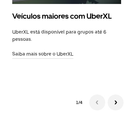
Veículos maiores com UberXL
Vi
UberXL está disponível para grupos até 6
Quan
pessoas.
para
pode
Saiba mais sobre o UberXL
ou d
Saib
1/4