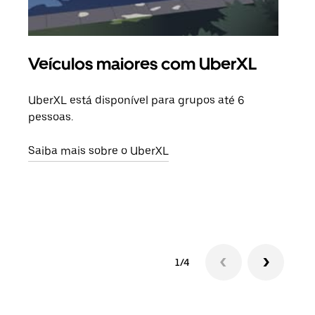
Veículos maiores com UberXL
Vi
UberXL está disponível para grupos até 6
Quan
pessoas.
para
pode
Saiba mais sobre o UberXL
ou d
Saib
1/4