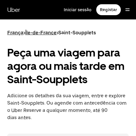
Avançar
para
Uber
Iniciar sessão
Registar
o
conteúdo
principal
França
>
Île-de-France
>
Saint-Soupplets
Peça uma viagem para
agora ou mais tarde em
Saint-Soupplets
Adicione os detalhes da sua viagem, entre e explore
Saint-Soupplets. Ou agende com antecedência com
o Uber Reserve a qualquer momento, até 90
dias antes.