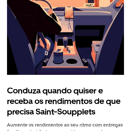
Prima
o
botão
Esc
para
fechar
o
calendário.
Conduza quando quiser e
receba os rendimentos de que
precisa Saint-Soupplets
Aumente os rendimentos ao seu ritmo com entregas