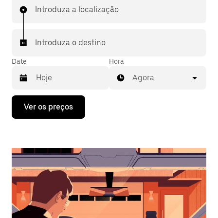
Introduza a localização
Introduza o destino
Date
Hora
Agora
Prima
Ver os preços
a
tecla
da
seta
para
interagir
com
o
calendário
e
selecionar
uma
data.