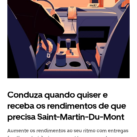
Prima
o
botão
Esc
para
fechar
o
calendário.
Conduza quando quiser e
receba os rendimentos de que
precisa Saint-Martin-Du-Mont
Aumente os rendimentos ao seu ritmo com entregas