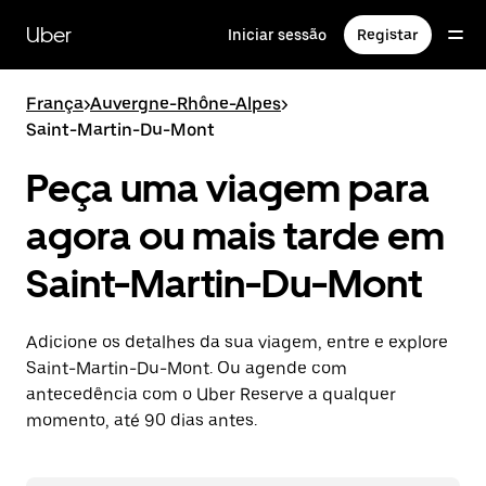
Avançar
para
Uber
Iniciar sessão
Registar
o
conteúdo
principal
França
>
Auvergne-Rhône-Alpes
>
Saint-Martin-Du-Mont
Peça uma viagem para
agora ou mais tarde em
Saint-Martin-Du-Mont
Adicione os detalhes da sua viagem, entre e explore
Saint-Martin-Du-Mont. Ou agende com
antecedência com o Uber Reserve a qualquer
momento, até 90 dias antes.