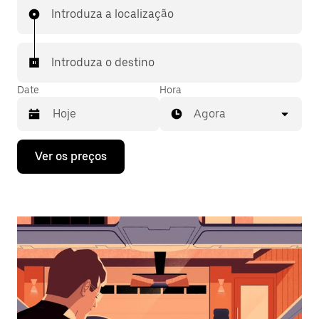
Introduza a localização
Introduza o destino
Date
Hora
Agora
Prima
Ver os preços
a
tecla
da
seta
para
interagir
com
o
calendário
e
selecionar
uma
data.