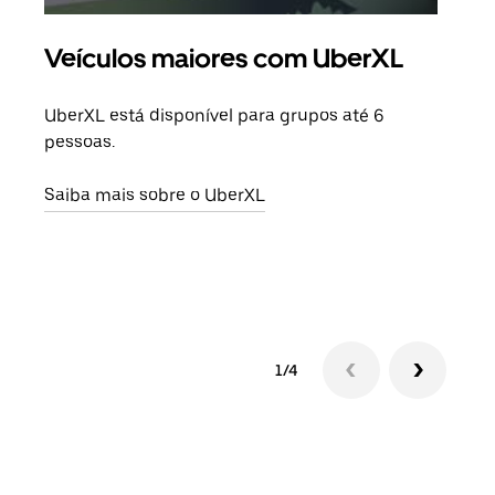
Veículos maiores com UberXL
Vi
UberXL está disponível para grupos até 6
Quan
pessoas.
para
pode
Saiba mais sobre o UberXL
ou d
Saib
1/4