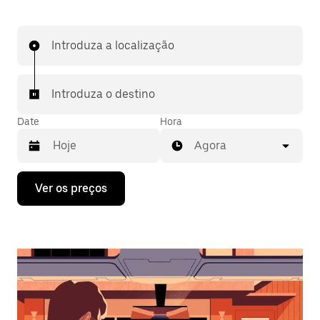
Introduza a localização
Introduza o destino
Date
Hora
Agora
Prima
Ver os preços
a
tecla
da
seta
para
interagir
com
o
calendário
e