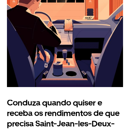
selecionar
uma
data.
Prima
o
botão
Esc
para
fechar
o
calendário.
Conduza quando quiser e
receba os rendimentos de que
precisa Saint-Jean-les-Deux-