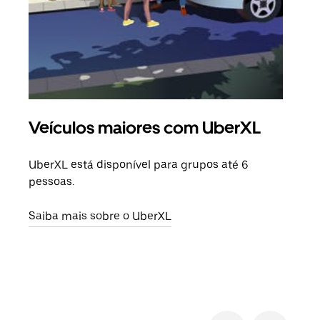
Veículos maiores com UberXL
Vi
UberXL está disponível para grupos até 6
Quan
pessoas.
para
pode
Saiba mais sobre o UberXL
ou d
Saib