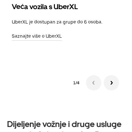
Veća vozila s UberXL
Gr
UberXL je dostupan za grupe do 6 osoba.
Kada 
grup
Saznajte više o UberXL
vlast
Sazn
1/4
Dijeljenje vožnje i druge usluge