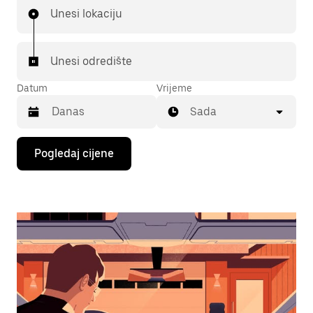
Unesi lokaciju
Unesi odredište
Datum
Vrijeme
Sada
Pritisni
Pogledaj cijene
tipku
sa
strelicom
prema
dolje
za
interakciju
s
kalendarom
i
odaberi
datum.
Pritisni