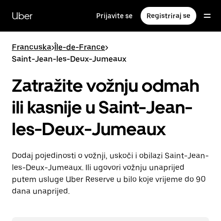
Preskoči
na
Uber
Prijavite se
Registriraj se
glavni
sadržaj
Francuska
>
Île-de-France
>
Saint-Jean-les-Deux-Jumeaux
Zatražite vožnju odmah
ili kasnije u Saint-Jean-
les-Deux-Jumeaux
Dodaj pojedinosti o vožnji, uskoči i obilazi Saint-Jean-
les-Deux-Jumeaux. Ili ugovori vožnju unaprijed
putem usluge Uber Reserve u bilo koje vrijeme do 90
dana unaprijed.