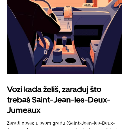
tipku
escape
za
zatvaranje
kalendara.
Vozi kada želiš, zarađuj što
trebaš Saint-Jean-les-Deux-
Jumeaux
Zaradi novac u svom gradu (Saint-Jean-les-Deux-