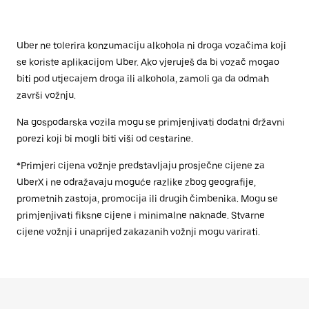
Uber ne tolerira konzumaciju alkohola ni droga vozačima koji
se koriste aplikacijom Uber. Ako vjeruješ da bi vozač mogao
biti pod utjecajem droga ili alkohola, zamoli ga da odmah
završi vožnju.
Na gospodarska vozila mogu se primjenjivati dodatni državni
porezi koji bi mogli biti viši od cestarine.
*Primjeri cijena vožnje predstavljaju prosječne cijene za
UberX i ne odražavaju moguće razlike zbog geografije,
prometnih zastoja, promocija ili drugih čimbenika. Mogu se
primjenjivati fiksne cijene i minimalne naknade. Stvarne
cijene vožnji i unaprijed zakazanih vožnji mogu varirati.