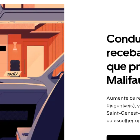
Condu
receb
que pr
Malifa
Aumente os re
disponíveis),
Saint-Genest-M
ou escolher u