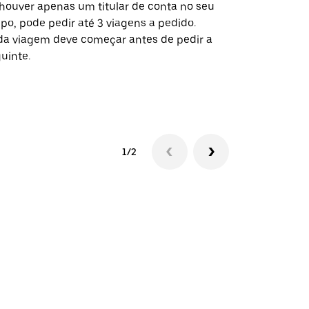
houver apenas um titular de conta no seu
A opção de s
po, pode pedir até 3 viagens a pedido.
determinado
a viagem deve começar antes de pedir a
locais de ev
uinte.
Ver disponib
1/2