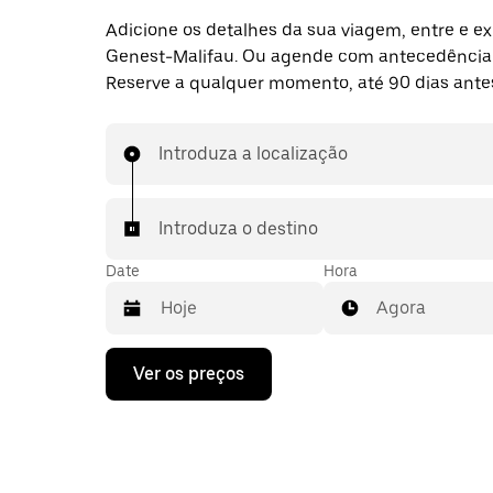
Adicione os detalhes da sua viagem, entre e ex
Genest-Malifau. Ou agende com antecedência
Reserve a qualquer momento, até 90 dias ante
Introduza a localização
Introduza o destino
Date
Hora
Agora
Prima
Ver os preços
a
tecla
da
seta
para
interagir