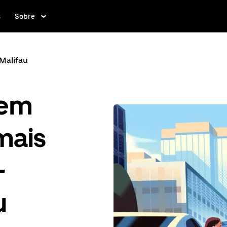
s
Sobre
Malifau
gem
mais
-
u