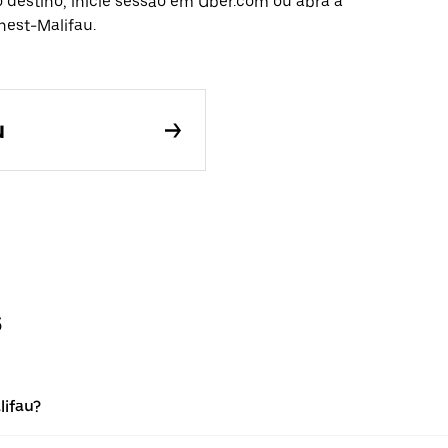
o destino, inicie sessão em Uber.com ou abra a
nest-Malifau.
u
s
lifau?