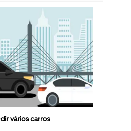
dir vários carros
Uber Shu