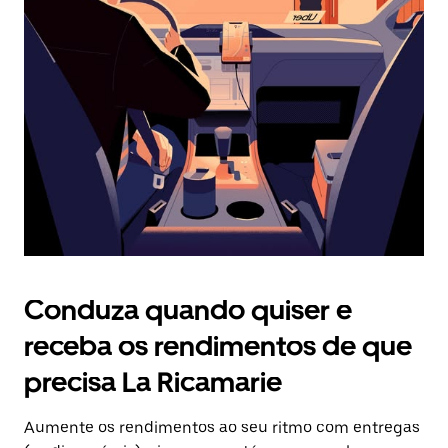
Prima
o
botão
Esc
para
fechar
o
calendário.
Conduza quando quiser e
receba os rendimentos de que
precisa La Ricamarie
Aumente os rendimentos ao seu ritmo com entregas