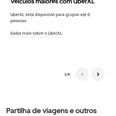
Veículos maiores com UberXL
Vi
UberXL está disponível para grupos até 6
Quan
pessoas.
para
pode
Saiba mais sobre o UberXL
ou d
Saib
1/4
Partilha de viagens e outros