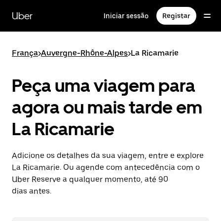
Avançar
para
Uber
Iniciar sessão
Registar
o
conteúdo
principal
França
>
Auvergne-Rhône-Alpes
>
La Ricamarie
Peça uma viagem para
agora ou mais tarde em
La Ricamarie
Adicione os detalhes da sua viagem, entre e explore
La Ricamarie. Ou agende com antecedência com o
Uber Reserve a qualquer momento, até 90
dias antes.