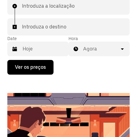
Introduza a localização
Introduza o destino
Date
Hora
Agora
Prima
Ver os preços
a
tecla
da
seta
para
interagir
com
o
calendário
e
selecionar
uma
data.