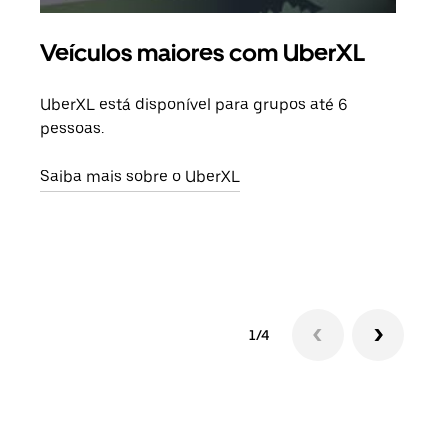
Veículos maiores com UberXL
Vi
UberXL está disponível para grupos até 6
Quan
pessoas.
para
pode
Saiba mais sobre o UberXL
ou d
Saib
1/4