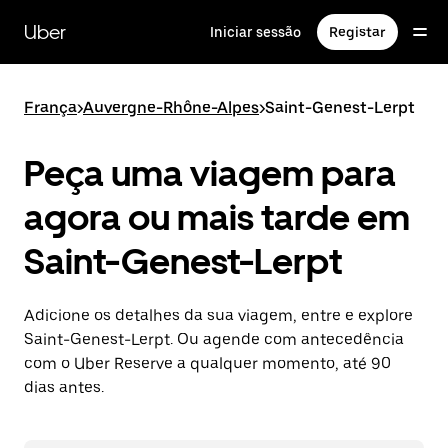
Avançar
para
Uber
Iniciar sessão
Registar
o
conteúdo
principal
França
>
Auvergne-Rhône-Alpes
>
Saint-Genest-Lerpt
Peça uma viagem para
agora ou mais tarde em
Saint-Genest-Lerpt
Adicione os detalhes da sua viagem, entre e explore
Saint-Genest-Lerpt. Ou agende com antecedência
com o Uber Reserve a qualquer momento, até 90
dias antes.