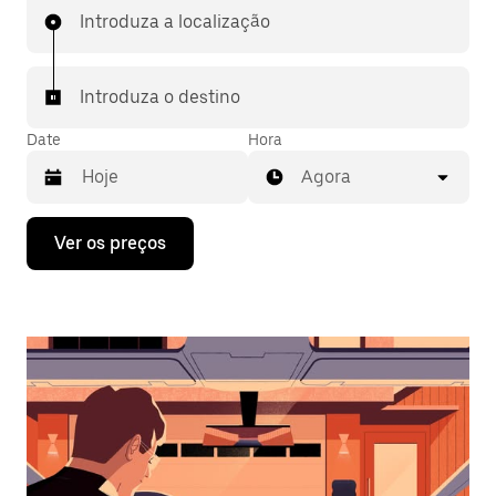
Introduza a localização
Introduza o destino
Date
Hora
Agora
Prima
Ver os preços
a
tecla
da
seta
para
interagir
com
o
calendário
e
selecionar
uma
data.