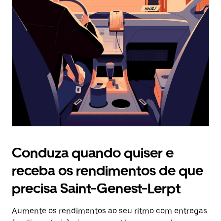
Prima
o
botão
Esc
para
fechar
o
calendário.
Conduza quando quiser e
receba os rendimentos de que
precisa Saint-Genest-Lerpt
Aumente os rendimentos ao seu ritmo com entregas