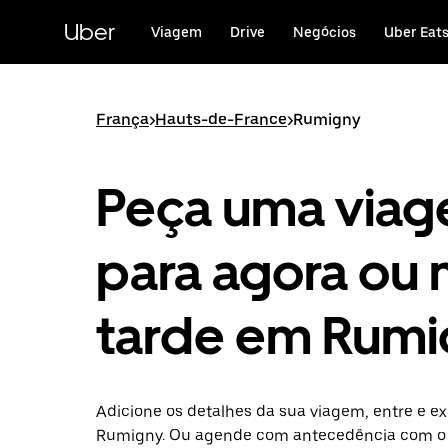
Avançar
para
Uber
Viagem
Drive
Negócios
Uber Eat
o
conteúdo
principal
França
>
Hauts-de-France
>
Rumigny
Peça uma via
para agora ou 
tarde em Rumi
Adicione os detalhes da sua viagem, entre e ex
Rumigny. Ou agende com antecedência com o