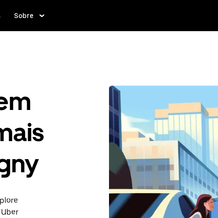
s
Sobre
gem
mais
gny
plore
 Uber