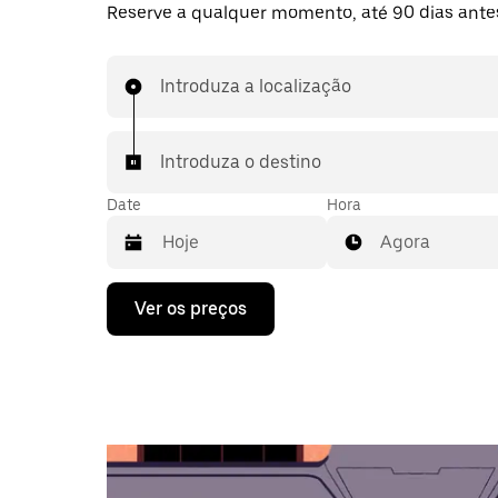
Reserve a qualquer momento, até 90 dias ante
Introduza a localização
Introduza o destino
Date
Hora
Agora
Prima
Ver os preços
a
tecla
da
seta
para
interagir
com
o
calendário
e