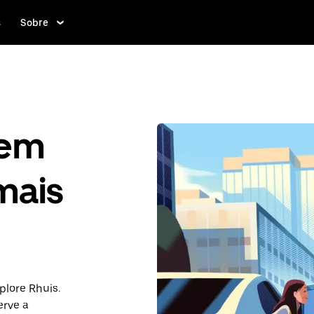
s
Sobre
gem
mais
plore Rhuis.
rve a