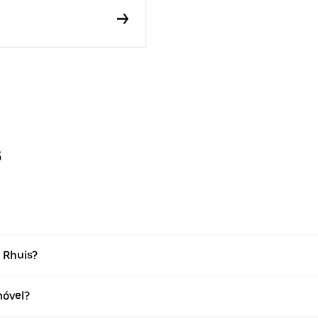
s
 Rhuis?
óvel?