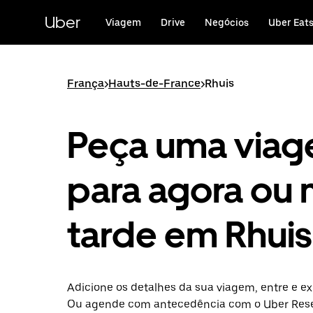
Avançar
para
Uber
Viagem
Drive
Negócios
Uber Eat
o
conteúdo
principal
França
>
Hauts-de-France
>
Rhuis
Peça uma via
para agora ou 
tarde em Rhuis
Adicione os detalhes da sua viagem, entre e ex
Ou agende com antecedência com o Uber Rese