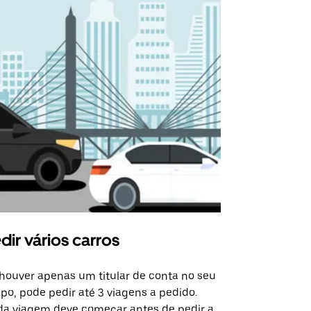
dir vários carros
Uber Shu
houver apenas um titular de conta no seu
A opção de s
po, pode pedir até 3 viagens a pedido.
determinado
a viagem deve começar antes de pedir a
locais de ev