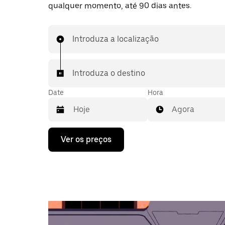
qualquer momento, até 90 dias antes.
Introduza a localização
Introduza o destino
Date
Hora
Agora
Prima
Ver os preços
a
tecla
da
seta
para
interagir
com
o
calendário
e