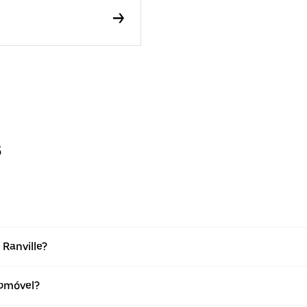
s
Ranville?
omóvel?