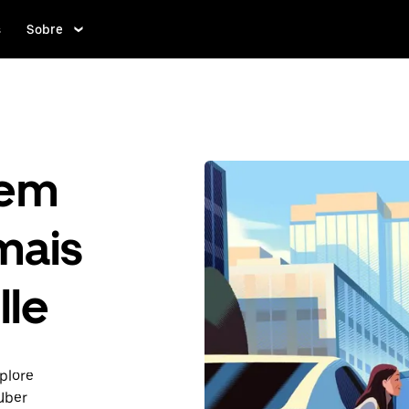
s
Sobre
gem
mais
lle
plore
Uber