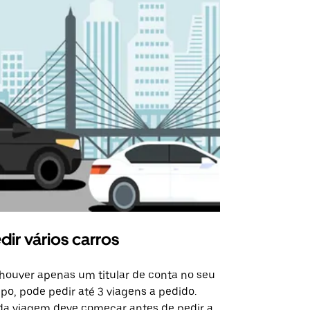
dir vários carros
Uber Shu
houver apenas um titular de conta no seu
A opção de s
po, pode pedir até 3 viagens a pedido.
determinado
a viagem deve começar antes de pedir a
locais de ev