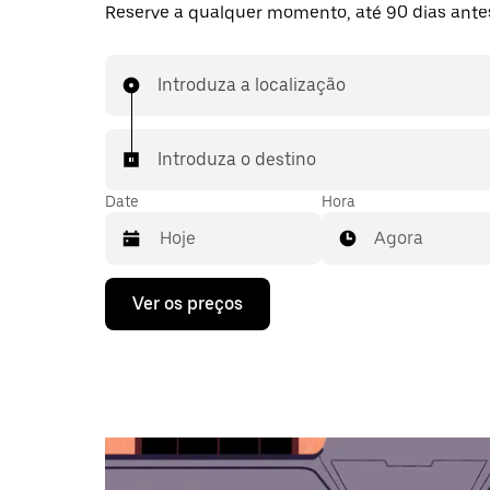
Reserve a qualquer momento, até 90 dias ante
Introduza a localização
Introduza o destino
Date
Hora
Agora
Prima
Ver os preços
a
tecla
da
seta
para
interagir
com
o
calendário
e