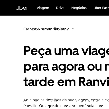
Avançar
para
Uber
Viagem
Drive
Negócios
Uber Eat
o
conteúdo
principal
França
>
Normandia
>
Ranville
Peça uma via
para agora ou 
tarde em Ranvi
Adicione os detalhes da sua viagem, entre e ex
Ranville. Ou agende com antecedência com o 