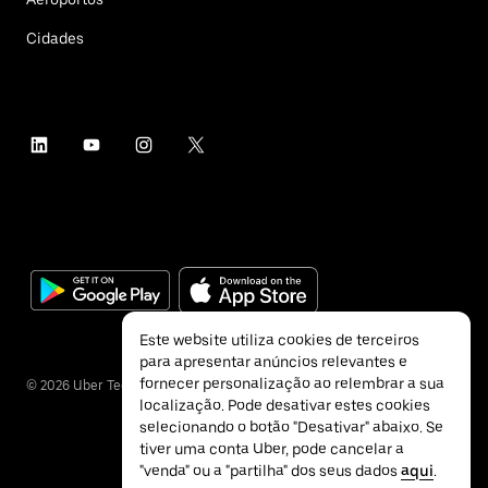
Cidades
Este website utiliza cookies de terceiros
para apresentar anúncios relevantes e
fornecer personalização ao relembrar a sua
©
2026
Uber Technologies Inc.
localização. Pode desativar estes cookies
selecionando o botão "Desativar" abaixo. Se
tiver uma conta Uber, pode cancelar a
"venda" ou a "partilha" dos seus dados
aqui
.