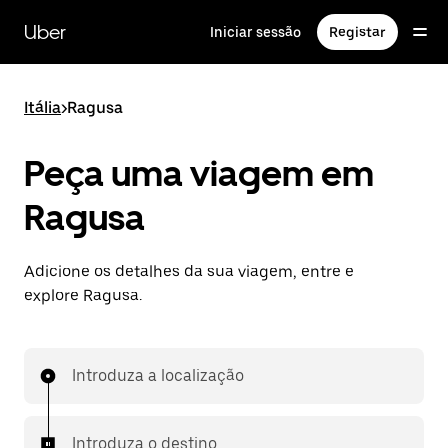
Avançar
para
Uber
Iniciar sessão
Registar
o
conteúdo
principal
Itália
>
Ragusa
Peça uma viagem em
Ragusa
Adicione os detalhes da sua viagem, entre e
explore Ragusa.
Introduza a localização
Introduza o destino