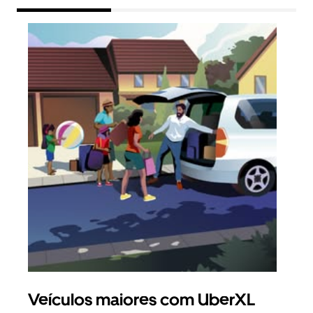
Veículos maiores com UberXL
Vi