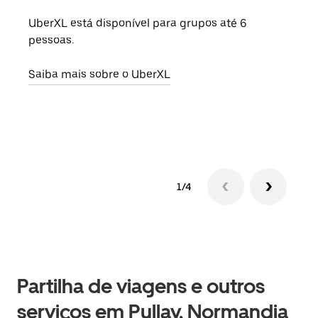
UberXL está disponível para grupos até 6
Quan
pessoas.
para
pode
Saiba mais sobre o UberXL
ou d
Saib
1/4
Partilha de viagens e outros
serviços em Pullay, Normandia