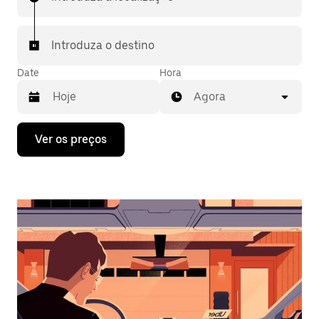
Introduza o destino
Date
Hora
Agora
Prima
Ver os preços
a
tecla
da
seta
para
interagir
com
o
calendário
e
selecionar
uma
data.
Prima