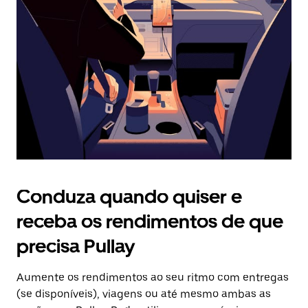
o
botão
Esc
para
fechar
o
calendário.
Conduza quando quiser e
receba os rendimentos de que
precisa Pullay
Aumente os rendimentos ao seu ritmo com entregas
(se disponíveis), viagens ou até mesmo ambas as