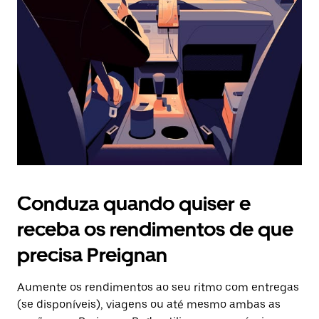
o
botão
Esc
para
fechar
o
calendário.
Conduza quando quiser e
receba os rendimentos de que
precisa Preignan
Aumente os rendimentos ao seu ritmo com entregas
(se disponíveis), viagens ou até mesmo ambas as