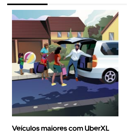
Veículos maiores com UberXL
Vi