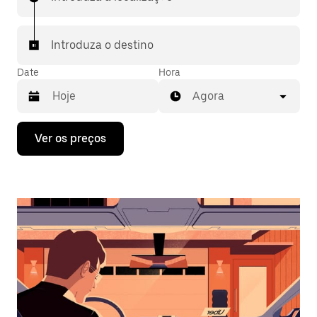
Introduza o destino
Date
Hora
Agora
Prima
Ver os preços
a
tecla
da
seta
para
interagir
com
o
calendário
e
selecionar
uma
data.
Prima