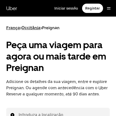
Avançar
para
Uber
Iniciar sessão
Registar
o
conteúdo
principal
França
>
Occitânia
>
Preignan
Peça uma viagem para
agora ou mais tarde em
Preignan
Adicione os detalhes da sua viagem, entre e explore
Preignan. Ou agende com antecedência com o Uber
Reserve a qualquer momento, até 90 dias antes.
Introduza a localização