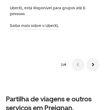
UberXL está disponível para grupos até 6
Quan
pessoas.
para
pode
Saiba mais sobre o UberXL
ou d
Saib
1/4
Partilha de viagens e outros
serviços em Preignan,