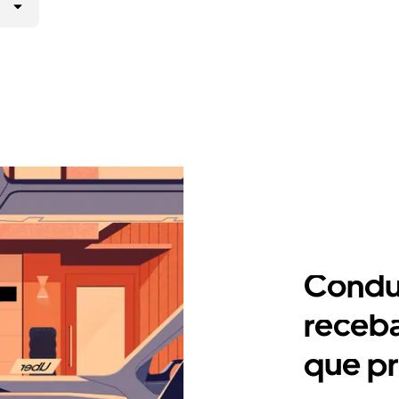
Condu
receb
que pr