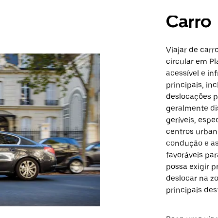
Carro
Viajar de car
circular em Pla
acessível e in
principais, inc
deslocações p
geralmente dis
geríveis, es
centros urbano
condução e a
favoráveis pa
possa exigir 
deslocar na z
principais des