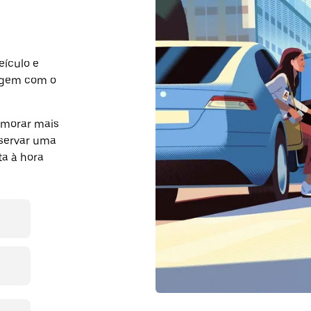
eículo e
agem com o
emorar mais
eservar uma
a à hora