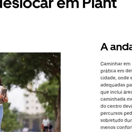
eslocar em Plant
A and
Caminhar em P
prática em de
cidade, onde 
adequadas par
que inclui áre
caminhada men
do centro devi
percursos pedo
sobretudo dur
menos confor