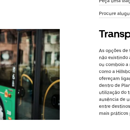
Peça uma viag
Procure alugu
Transp
As opções de t
não existindo
ou comboio a 
como a Hillsb
ofereçam ligaç
dentro de Plan
utilização do 
ausência de u
entre destino
mais práticos 