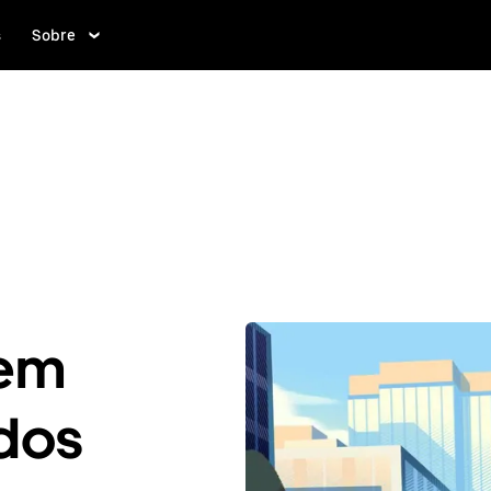
s
Sobre
 em
ados