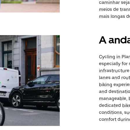
caminhar seja 
meios de tran
mais longas d
A anda
Cycling in Pla
especially for
infrastructure
lanes and rout
biking experi
and destinatio
manageable, but
dedicated bik
conditions, s
comfort during