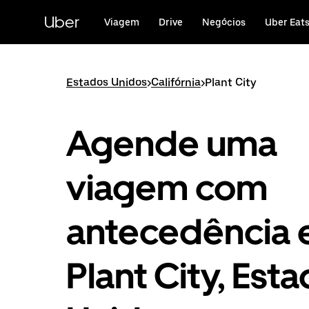
Avançar
para
Uber
Viagem
Drive
Negócios
Uber Eat
o
conteúdo
principal
Estados Unidos
>
Califórnia
>
Plant City
Agende uma
viagem com
antecedência
Plant City, Est