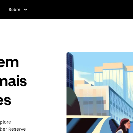
s
Sobre
gem
mais
es
plore
ber Reserve