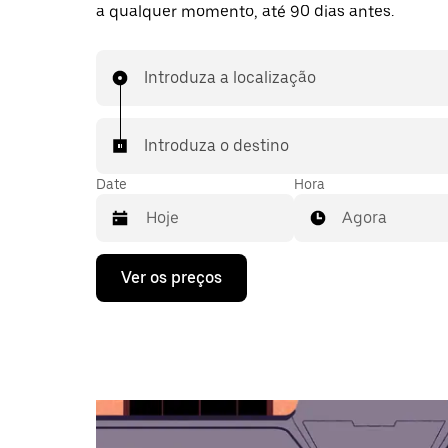
a qualquer momento, até 90 dias antes.
Introduza a localização
Introduza o destino
Date
Hora
Agora
Prima
Ver os preços
a
tecla
da
seta
para
interagir
com
o
calendário
e