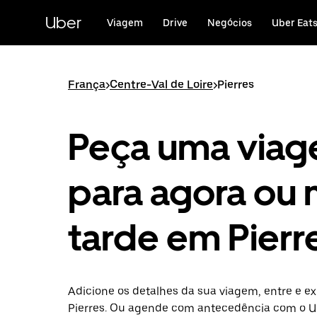
Avançar
para
Uber
Viagem
Drive
Negócios
Uber Eat
o
conteúdo
principal
França
>
Centre-Val de Loire
>
Pierres
Peça uma via
para agora ou 
tarde em Pierr
Adicione os detalhes da sua viagem, entre e ex
Pierres. Ou agende com antecedência com o U