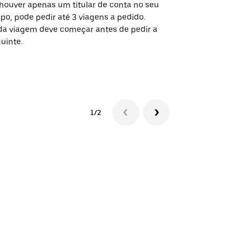
houver apenas um titular de conta no seu
A opção de s
po, pode pedir até 3 viagens a pedido.
determinado
a viagem deve começar antes de pedir a
locais de ev
uinte.
Ver disponib
1/2