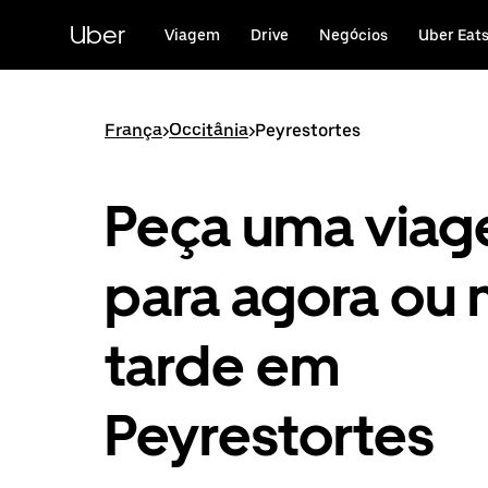
Avançar
para
Uber
Viagem
Drive
Negócios
Uber Eat
o
conteúdo
principal
França
>
Occitânia
>
Peyrestortes
Peça uma via
para agora ou 
tarde em
Peyrestortes