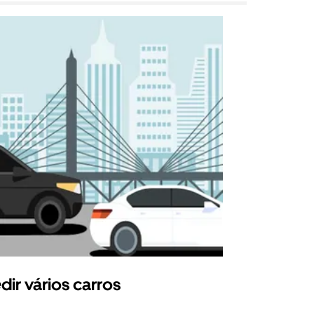
dir vários carros
Uber Shu