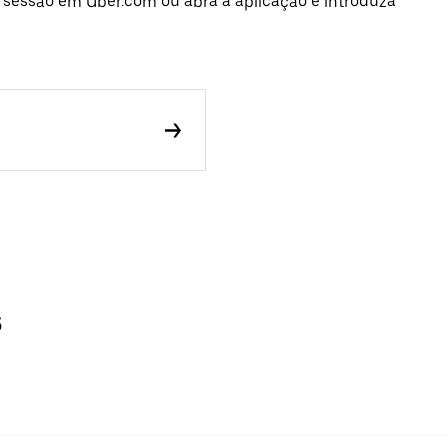
e sessão em Uber.com ou abra a aplicação e introduza
s