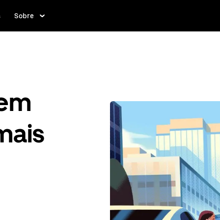
s
Sobre
gem
mais