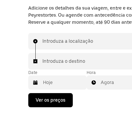
Adicione os detalhes da sua viagem, entre e ex
Peyrestortes. Ou agende com antecedência c
Reserve a qualquer momento, até 90 dias ante
Introduza a localização
Introduza o destino
Date
Hora
Agora
Prima
Ver os preços
a
tecla
da
seta
para
interagir