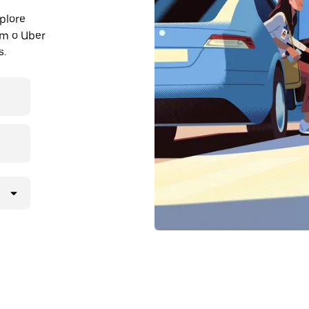
plore
om o Uber
s.