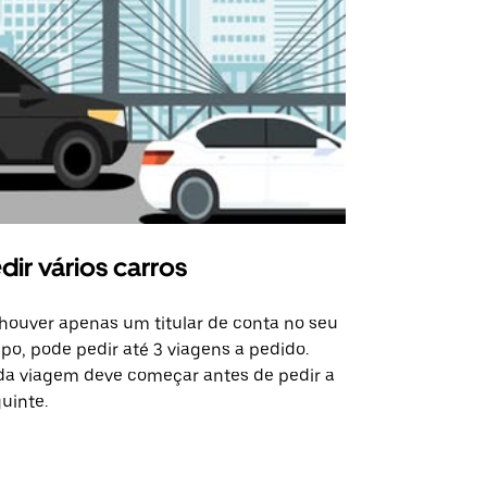
dir vários carros
Uber Shu
houver apenas um titular de conta no seu
A opção de s
po, pode pedir até 3 viagens a pedido.
determinado
a viagem deve começar antes de pedir a
locais de ev
uinte.
Ver disponib