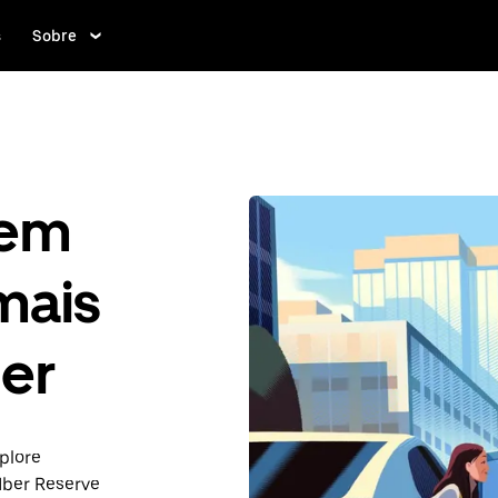
s
Sobre
gem
mais
er
plore
ber Reserve