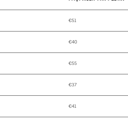
€51
€40
€55
€37
€41