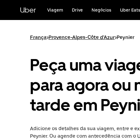
Avançar
para
Uber
Viagem
Drive
Negócios
Uber Eat
o
conteúdo
principal
França
>
Provence-Alpes-Côte d'Azur
>
Peynier
Peça uma via
para agora ou 
tarde em Peyni
Adicione os detalhes da sua viagem, entre e ex
Peynier. Ou agende com antecedência com o U