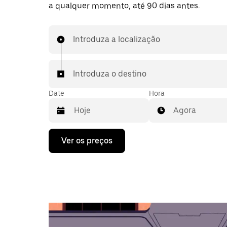
a qualquer momento, até 90 dias antes.
Introduza a localização
Introduza o destino
Date
Hora
Agora
Prima
Ver os preços
a
tecla
da
seta
para
interagir
com
o
calendário
e