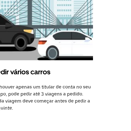
dir vários carros
Uber Shu
houver apenas um titular de conta no seu
A opção de s
po, pode pedir até 3 viagens a pedido.
determinado
a viagem deve começar antes de pedir a
locais de ev
uinte.
Ver disponib