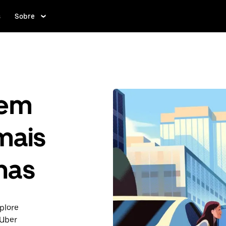
s
Sobre
gem
mais
nas
plore
 Uber