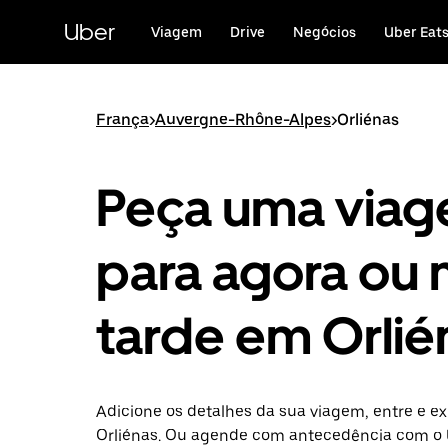
Avançar
para
Uber
Viagem
Drive
Negócios
Uber Eat
o
conteúdo
principal
França
>
Auvergne-Rhône-Alpes
>
Orliénas
Peça uma via
para agora ou 
tarde em Orlié
Adicione os detalhes da sua viagem, entre e ex
Orliénas. Ou agende com antecedência com o