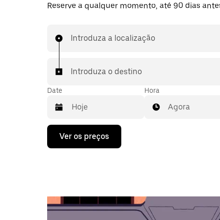
Reserve a qualquer momento, até 90 dias ante
Introduza a localização
Introduza o destino
Date
Hora
Agora
Prima
Ver os preços
a
tecla
da
seta
para
interagir
com
o
calendário
e