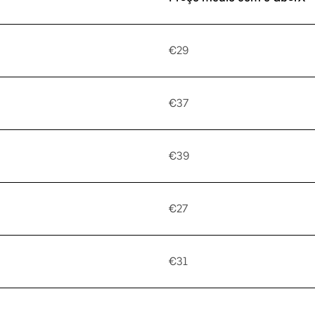
€29
€37
€39
€27
€31