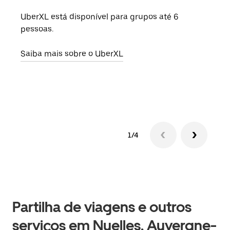
UberXL está disponível para grupos até 6
Quan
pessoas.
para
pode
Saiba mais sobre o UberXL
ou d
Saib
1/4
Partilha de viagens e outros
serviços em Nuelles, Auvergne-