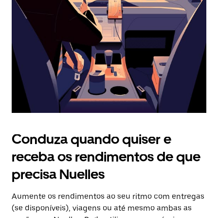
o
botão
Esc
para
fechar
o
calendário.
Conduza quando quiser e
receba os rendimentos de que
precisa Nuelles
Aumente os rendimentos ao seu ritmo com entregas
(se disponíveis), viagens ou até mesmo ambas as