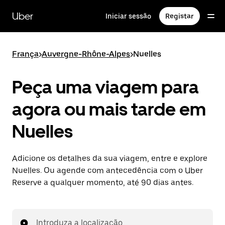
Avançar
para
Uber
Iniciar sessão
Registar
o
conteúdo
principal
França
>
Auvergne-Rhône-Alpes
>
Nuelles
Peça uma viagem para
agora ou mais tarde em
Nuelles
Adicione os detalhes da sua viagem, entre e explore
Nuelles. Ou agende com antecedência com o Uber
Reserve a qualquer momento, até 90 dias antes.
Introduza a localização