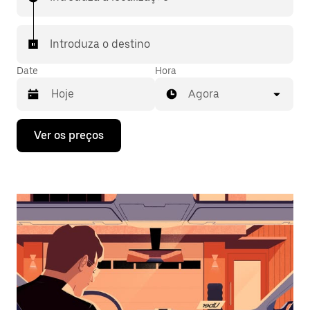
Introduza o destino
Date
Hora
Agora
Prima
Ver os preços
a
tecla
da
seta
para
interagir
com
o
calendário
e
selecionar
uma
data.
Prima