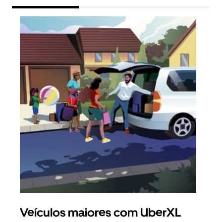
Veículos maiores com UberXL
Vi