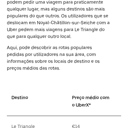
podem pedir uma viagem para praticamente
Prima
qualquer lugar, mas alguns destinos são mais
o
botão
populares do que outros. Os utilizadores que se
Esc
deslocam em Noyal-Châtillon-sur-Seiche com a
para
Uber pedem mais viagens para Le Triangle do
fechar
o
que para qualquer outro local.
calendário.
Aqui, pode descobrir as rotas populares
pedidas por utilizadores na sua área, com
informações sobre os locais de destino e os
preços médios das rotas.
Destino
Preço médio com
o UberX*
Le Triangle
€14