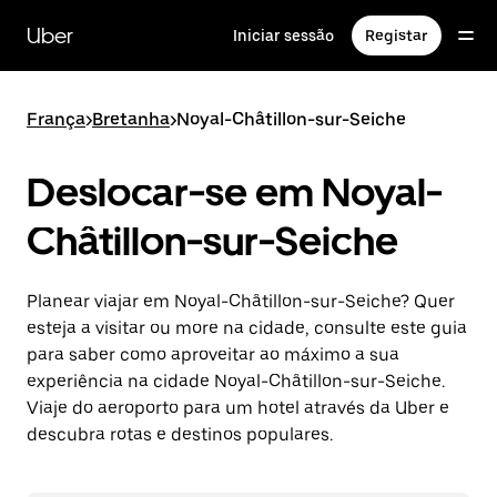
Avançar
para
Uber
Iniciar sessão
Registar
o
conteúdo
principal
França
>
Bretanha
>
Noyal-Châtillon-sur-Seiche
Deslocar-se em Noyal-
Châtillon-sur-Seiche
Planear viajar em Noyal-Châtillon-sur-Seiche? Quer
esteja a visitar ou more na cidade, consulte este guia
para saber como aproveitar ao máximo a sua
experiência na cidade Noyal-Châtillon-sur-Seiche.
Viaje do aeroporto para um hotel através da Uber e
descubra rotas e destinos populares.