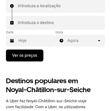
Introduza a localização
Introduza o destino
Date
Hora
Agora
Prima
Ver os preços
a
tecla
da
seta
para
Destinos populares em
interagir
com
Noyal-Châtillon-sur-Seiche
o
calendário
e
A Uber faz Noyal-Châtillon-sur-Seiche viaje
selecionar
uma
com facilidade. Com a Uber, os utilizadores
data.