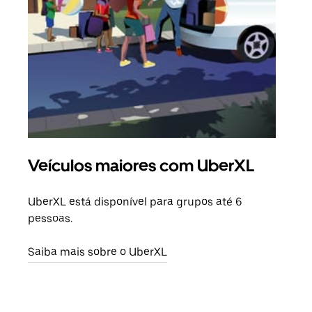
Veículos maiores com UberXL
Vi
UberXL está disponível para grupos até 6
Quan
pessoas.
para
pode
Saiba mais sobre o UberXL
ou d
Saib