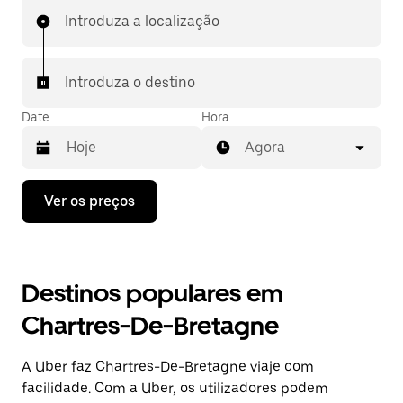
Introduza a localização
Introduza o destino
Date
Hora
Agora
Prima
Ver os preços
a
tecla
da
seta
para
Destinos populares em
interagir
com
Chartres-De-Bretagne
o
calendário
e
A Uber faz Chartres-De-Bretagne viaje com
selecionar
uma
facilidade. Com a Uber, os utilizadores podem
data.