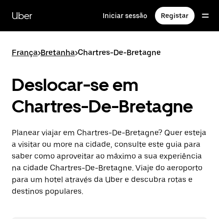
Avançar
para
Uber
Iniciar sessão
Registar
o
conteúdo
principal
França
>
Bretanha
>
Chartres-De-Bretagne
Deslocar-se em
Chartres-De-Bretagne
Planear viajar em Chartres-De-Bretagne? Quer esteja
a visitar ou more na cidade, consulte este guia para
saber como aproveitar ao máximo a sua experiência
na cidade Chartres-De-Bretagne. Viaje do aeroporto
para um hotel através da Uber e descubra rotas e
destinos populares.