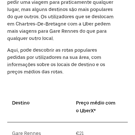
pedir uma viagem para praticamente qualquer
Prima
lugar, mas alguns destinos são mais populares
o
botão
do que outros. Os utilizadores que se deslocam
Esc
em Chartres-De-Bretagne com a Uber pedem
para
mais viagens para Gare Rennes do que para
fechar
o
qualquer outro local.
calendário.
Aqui, pode descobrir as rotas populares
pedidas por utilizadores na sua área, com
informações sobre os locais de destino e os
preços médios das rotas.
Destino
Preço médio com
o UberX*
Gare Rennes
€21