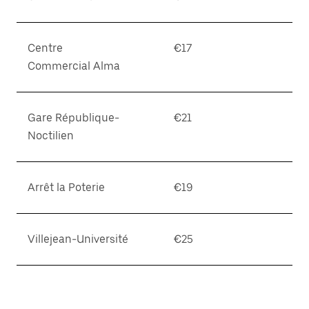
Centre
€17
Commercial Alma
Gare République-
€21
Noctilien
Arrêt la Poterie
€19
Villejean-Université
€25