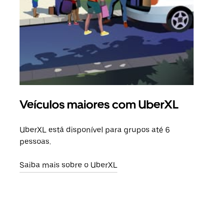
Veículos maiores com UberXL
Vi
UberXL está disponível para grupos até 6
Quan
pessoas.
para
pode
Saiba mais sobre o UberXL
ou d
Saib