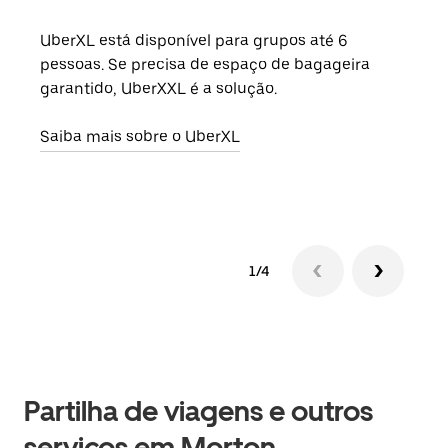
UberXL está disponível para grupos até 6
Quan
pessoas. Se precisa de espaço de bagageira
para
garantido, UberXXL é a solução.
pode
ou d
Saiba mais sobre o UberXL
Saib
1/4
Partilha de viagens e outros
serviços em Morton,