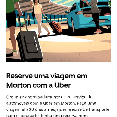
o
botão
Esc
para
fechar
o
calendário.
Reserve uma viagem em
Morton com a Uber
Organize antecipadamente o seu serviço de
automóveis com a Uber em Morton. Peça uma
viagem até 30 dias antes, quer precise de transporte
para o aeroporto, tenha uma reserva num