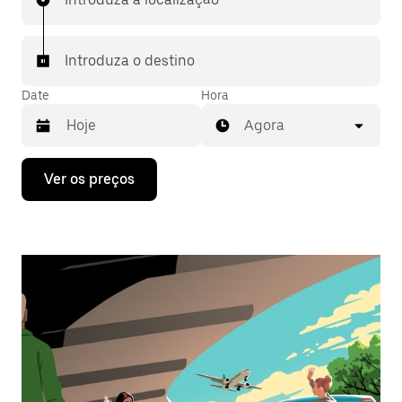
Introduza o destino
Date
Hora
Agora
Prima
Ver os preços
a
tecla
da
seta
para
interagir
com
o
calendário
e
selecionar
uma
data.
Prima