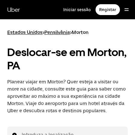
Avançar
para
Uber
Iniciar sessão
Registar
o
conteúdo
principal
Estados Unidos
>
Pensilvânia
>
Morton
Deslocar-se em Morton,
PA
Planear viajar em Morton? Quer esteja a visitar ou
more na cidade, consulte este guia para saber como
aproveitar ao máximo a sua experiência na cidade
Morton. Viaje do aeroporto para um hotel através da
Uber e descubra rotas e destinos populares.
Introduza a localização