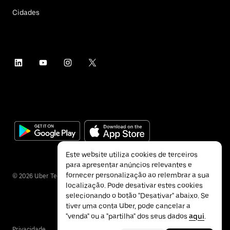
Cidades
Este website utiliza cookies de terceiros
para apresentar anúncios relevantes e
fornecer personalização ao relembrar a sua
©
2026
Uber Technologies Inc.
localização. Pode desativar estes cookies
selecionando o botão "Desativar" abaixo. Se
tiver uma conta Uber, pode cancelar a
"venda" ou a "partilha" dos seus dados
aqui
.
Privacidade
Acessibilidade
Termos