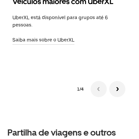
Veículos maiores com UberXL
Vi
UberXL está disponível para grupos até 6
Quan
pessoas.
para
pode
Saiba mais sobre o UberXL
ou d
Saib
1/4
Partilha de viagens e outros