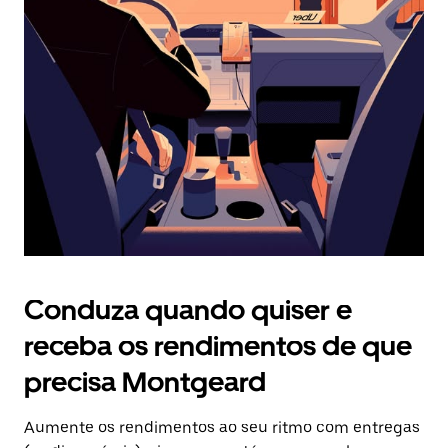
Prima
o
botão
Esc
para
fechar
o
calendário.
Conduza quando quiser e
receba os rendimentos de que
precisa Montgeard
Aumente os rendimentos ao seu ritmo com entregas