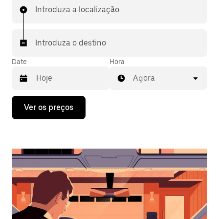
Introduza a localização
Introduza o destino
Date
Hora
Agora
Prima
Ver os preços
a
tecla
da
seta
para
interagir
com
o
calendário
e
selecionar
uma
data.