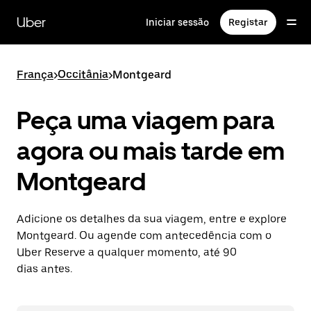
Avançar
para
Uber
Iniciar sessão
Registar
o
conteúdo
principal
França
>
Occitânia
>
Montgeard
Peça uma viagem para
agora ou mais tarde em
Montgeard
Adicione os detalhes da sua viagem, entre e explore
Montgeard. Ou agende com antecedência com o
Uber Reserve a qualquer momento, até 90
dias antes.