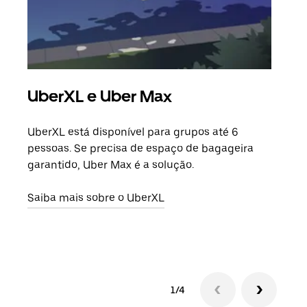
UberXL e Uber Max
Vi
UberXL está disponível para grupos até 6
Quan
pessoas. Se precisa de espaço de bagageira
para
garantido, Uber Max é a solução.
pode
ou d
Saiba mais sobre o UberXL
Saib
1/4