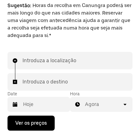
Sugestão:
Horas da recolha em Canungra poderá ser
mais longo do que nas cidades maiores. Reservar
uma viagem com antecedência ajuda a garantir que
a recolha seja efetuada numa hora que seja mais
adequada para si.*
Introduza a localização
Introduza o destino
Date
Hora
Agora
Prima
Ver os preços
a
tecla
da