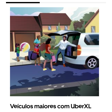
Veículos maiores com UberXL
Vi