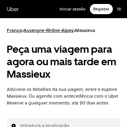
Avançar
para
Uber
Iniciar sessão
Registar
o
conteúdo
principal
França
>
Auvergne-Rhône-Alpes
>
Massieux
Peça uma viagem para
agora ou mais tarde em
Massieux
Adicione os detalhes da sua viagem, entre e explore
Massieux. Ou agende com antecedência com o Uber
Reserve a qualquer momento, até 90 dias antes.
Introduza a localização