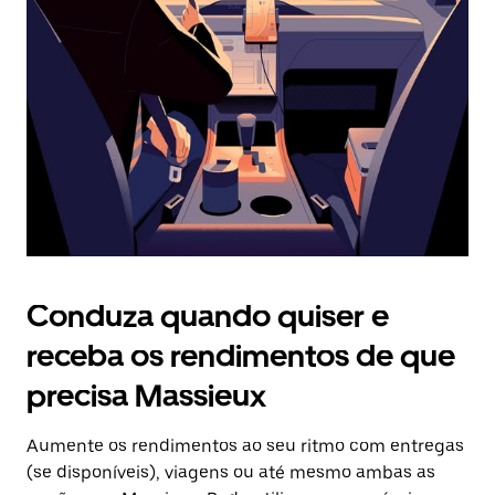
o
botão
Esc
para
fechar
o
calendário.
Conduza quando quiser e
receba os rendimentos de que
precisa Massieux
Aumente os rendimentos ao seu ritmo com entregas
(se disponíveis), viagens ou até mesmo ambas as