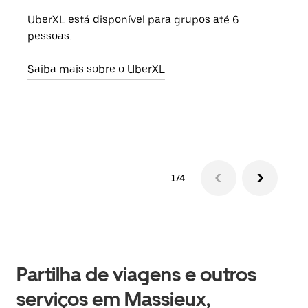
UberXL está disponível para grupos até 6
Quan
pessoas.
para
pode
Saiba mais sobre o UberXL
ou d
Saib
1/4
Partilha de viagens e outros
serviços em Massieux,