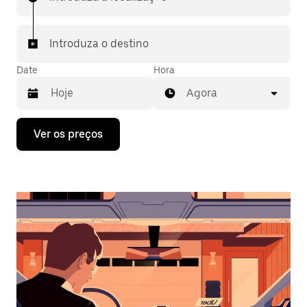
Introduza o destino
Date
Hora
Agora
Prima
Ver os preços
a
tecla
da
seta
para
interagir
com
o
calendário
e
selecionar
uma
data.
Prima