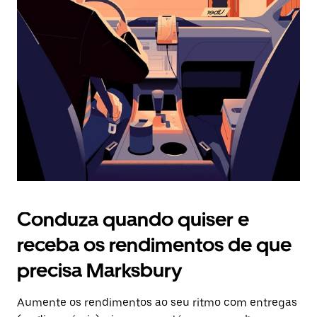
Prima
o
botão
Esc
para
fechar
o
calendário.
Conduza quando quiser e
receba os rendimentos de que
precisa Marksbury
Aumente os rendimentos ao seu ritmo com entregas