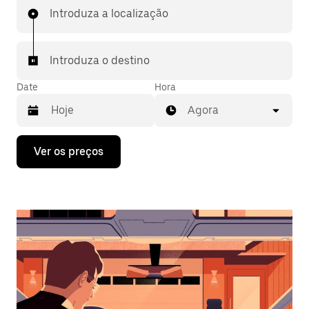
Introduza a localização
Introduza o destino
Date
Hora
Agora
Prima
Ver os preços
a
tecla
da
seta
para
interagir
com
o
calendário
e
selecionar
uma
data.