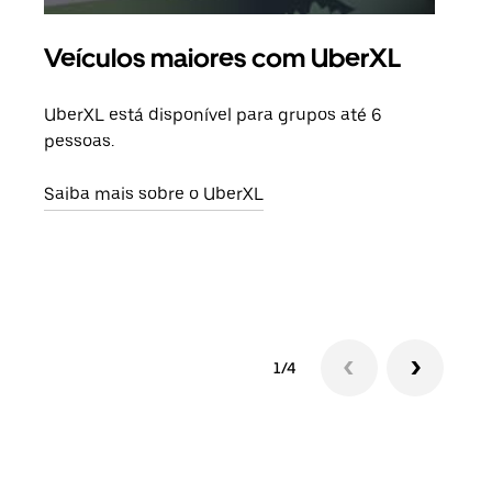
Veículos maiores com UberXL
Vi
UberXL está disponível para grupos até 6
Quan
pessoas.
para
pode
Saiba mais sobre o UberXL
ou d
Saib
1/4