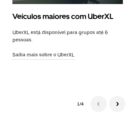
Veículos maiores com UberXL
Vi
UberXL está disponível para grupos até 6
Quan
pessoas.
para
pode
Saiba mais sobre o UberXL
ou d
Saib
1/4