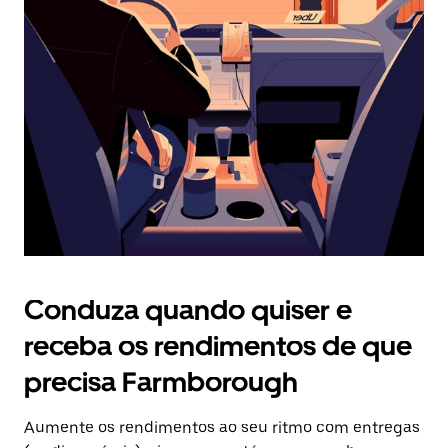
Prima
o
botão
Esc
para
fechar
o
calendário.
Conduza quando quiser e
receba os rendimentos de que
precisa Farmborough
Aumente os rendimentos ao seu ritmo com entregas