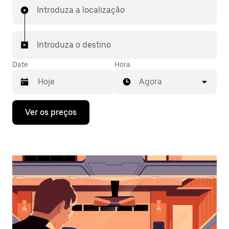
Introduza a localização
Introduza o destino
Date
Hora
Agora
Prima
Ver os preços
a
tecla
da
seta
para
interagir
com
o
calendário
e
selecionar
uma
data.