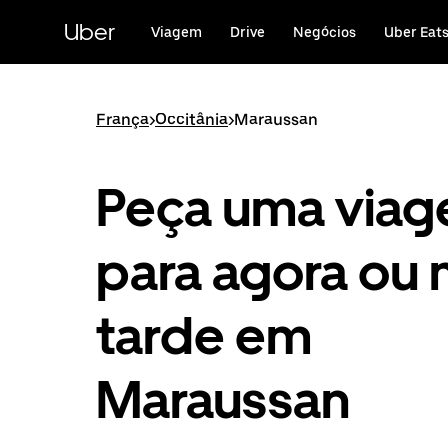
Avançar
para
Uber
Viagem
Drive
Negócios
Uber Eat
o
conteúdo
principal
França
>
Occitânia
>
Maraussan
Peça uma via
para agora ou 
tarde em
Maraussan