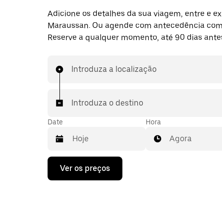
Adicione os detalhes da sua viagem, entre e ex
Maraussan. Ou agende com antecedência com
Reserve a qualquer momento, até 90 dias ante
Introduza a localização
Introduza o destino
Date
Hora
Agora
Prima
Ver os preços
a
tecla
da
seta
para
interagir