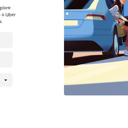
plore
 o Uber
s.