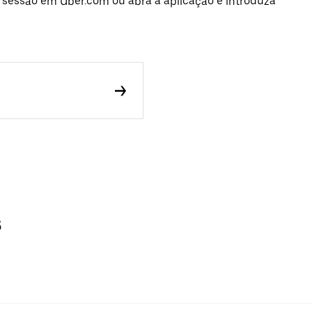
e sessão em Uber.com ou abra a aplicação e introduza
s