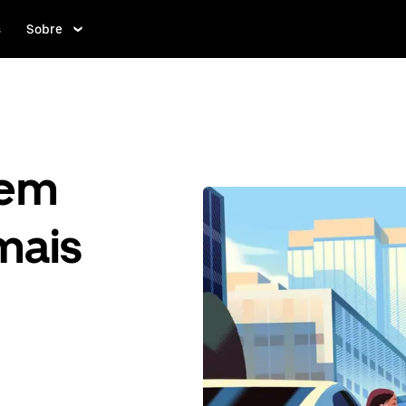
s
Sobre
gem
mais