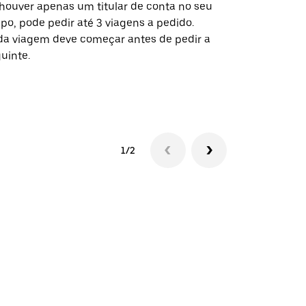
houver apenas um titular de conta no seu
A opção de s
po, pode pedir até 3 viagens a pedido.
determinado
a viagem deve começar antes de pedir a
locais de ev
uinte.
Ver disponib
1/2