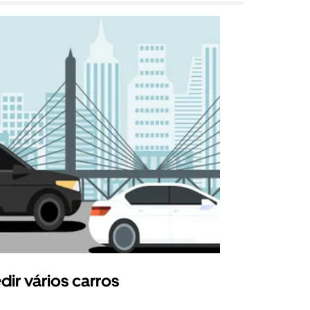
dir vários carros
Uber Shu