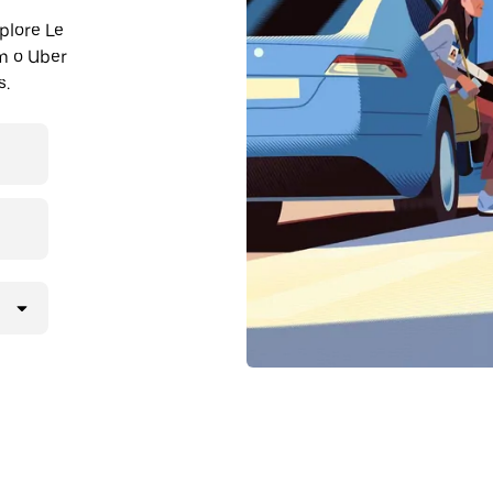
plore Le
m o Uber
s.