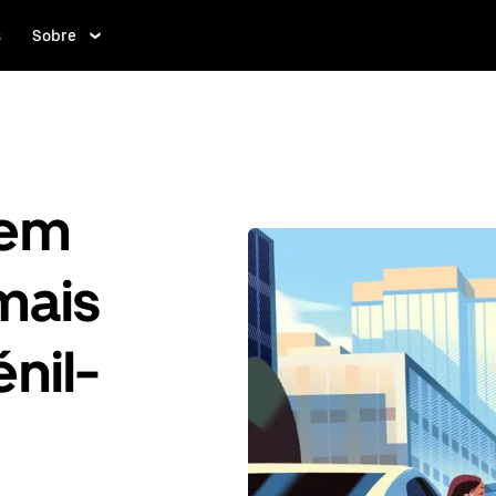
s
Sobre
gem
mais
nil-