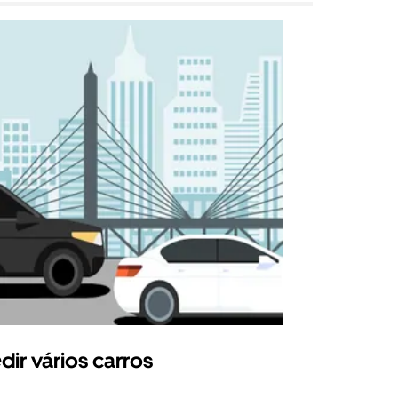
dir vários carros
Uber Shu