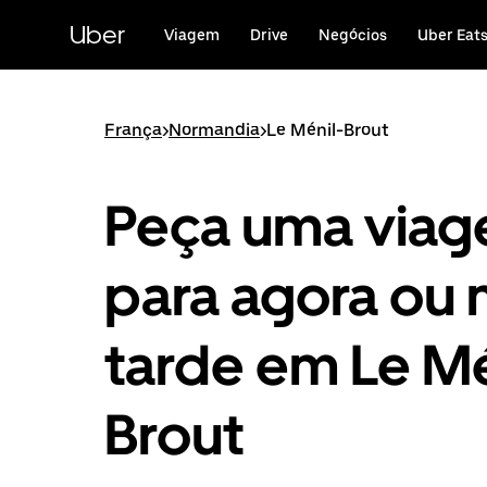
Avançar
para
Uber
Viagem
Drive
Negócios
Uber Eat
o
conteúdo
principal
França
>
Normandia
>
Le Ménil-Brout
Peça uma via
para agora ou 
tarde em Le Mé
Brout