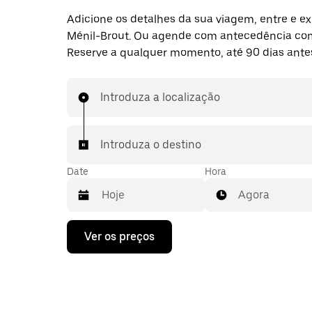
Adicione os detalhes da sua viagem, entre e ex
Ménil-Brout. Ou agende com antecedência co
Reserve a qualquer momento, até 90 dias ante
Introduza a localização
Introduza o destino
Date
Hora
Agora
Prima
Ver os preços
a
tecla
da
seta
para
interagir