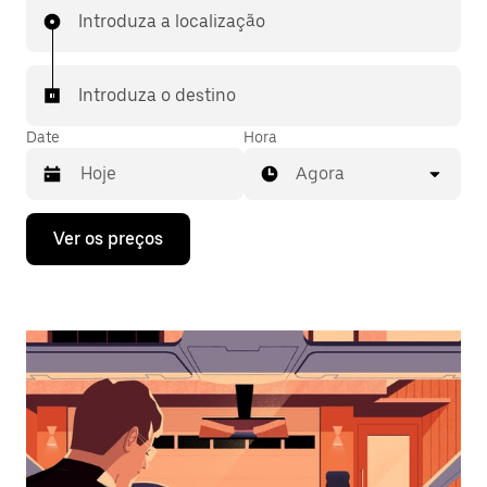
Introduza a localização
Introduza o destino
Date
Hora
Agora
Prima
Ver os preços
a
tecla
da
seta
para
interagir
com
o
calendário
e
selecionar
uma
data.