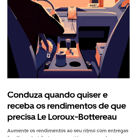
Prima
o
botão
Esc
para
fechar
o
calendário.
Conduza quando quiser e
receba os rendimentos de que
precisa Le Loroux-Bottereau
Aumente os rendimentos ao seu ritmo com entregas