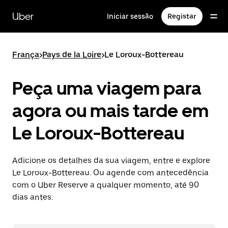
Avançar
para
Uber
Iniciar sessão
Registar
o
conteúdo
principal
França
>
Pays de la Loire
>
Le Loroux-Bottereau
Peça uma viagem para
agora ou mais tarde em
Le Loroux-Bottereau
Adicione os detalhes da sua viagem, entre e explore
Le Loroux-Bottereau. Ou agende com antecedência
com o Uber Reserve a qualquer momento, até 90
dias antes.