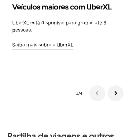
Veículos maiores com UberXL
Vi
UberXL está disponível para grupos até 6
Quan
pessoas.
para
pode
Saiba mais sobre o UberXL
ou d
Saib
1/4
Partilha de viagens e outros