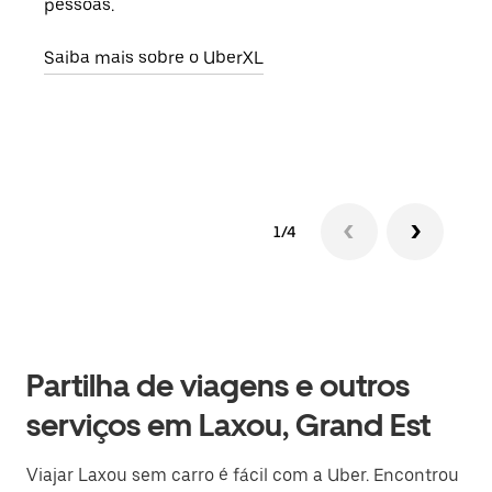
pessoas.
para
pode
Saiba mais sobre o UberXL
ou d
Saib
1/4
Partilha de viagens e outros
serviços em Laxou, Grand Est
Viajar Laxou sem carro é fácil com a Uber. Encontrou