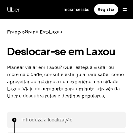
Avançar
para
Uber
Iniciar sessão
Registar
o
conteúdo
principal
França
>
Grand Est
>
Laxou
Deslocar-se em Laxou
Planear viajar em Laxou? Quer esteja a visitar ou
more na cidade, consulte este guia para saber como
aproveitar ao máximo a sua experiência na cidade
Laxou. Viaje do aeroporto para um hotel através da
Uber e descubra rotas e destinos populares.
Introduza a localização