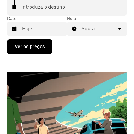
Introduza o destino
Date
Hora
Agora
Prima
Ver os preços
a
tecla
da
seta
para
interagir
com
o
calendário
e
selecionar
uma
data.
Prima
o
botão