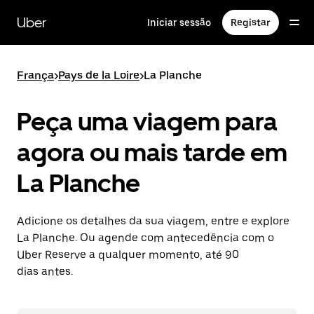
Avançar
para
Uber
Iniciar sessão
Registar
o
conteúdo
principal
França
>
Pays de la Loire
>
La Planche
Peça uma viagem para
agora ou mais tarde em
La Planche
Adicione os detalhes da sua viagem, entre e explore
La Planche. Ou agende com antecedência com o
Uber Reserve a qualquer momento, até 90
dias antes.