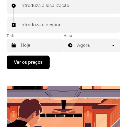
Introduza a localização
Introduza o destino
Date
Hora
Agora
Prima
Ver os preços
a
tecla
da
seta
para
interagir
com
o
calendário
e
selecionar
uma
data.