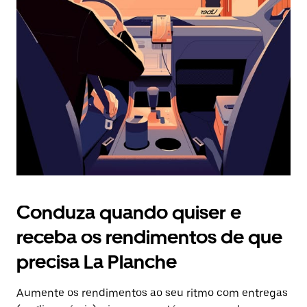
Prima
o
botão
Esc
para
fechar
o
calendário.
Conduza quando quiser e
receba os rendimentos de que
precisa La Planche
Aumente os rendimentos ao seu ritmo com entregas