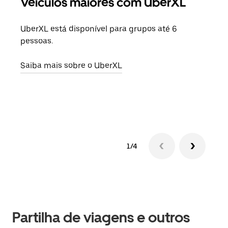
Veículos maiores com UberXL
Vi
UberXL está disponível para grupos até 6
Quan
pessoas.
para
pode
Saiba mais sobre o UberXL
ou d
Saib
1/4
Partilha de viagens e outros