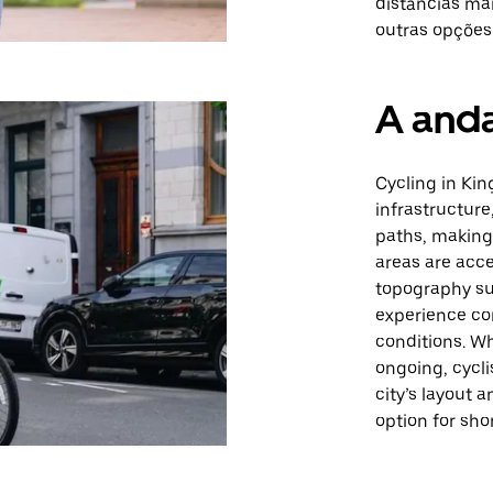
distâncias mai
outras opções
A anda
Cycling in Kin
infrastructure
paths, making 
areas are acces
topography su
experience co
conditions. Wh
ongoing, cycli
city’s layout
option for sho