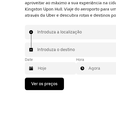
aproveitar ao máximo a sua experiência na cid
Kingston Upon Hull. Viaje do aeroporto para um
através da Uber e descubra rotas e destinos po
Introduza a localização
Introduza o destino
Date
Hora
Agora
Prima
Ver os preços
a
tecla
da
seta
para
interagir
com