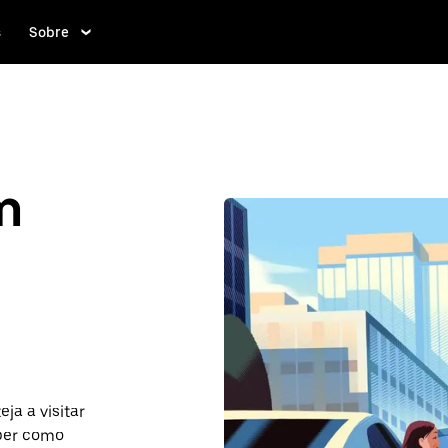
s
Sobre
m
ja a visitar
aber como