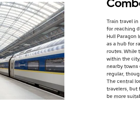
Comb
Train travel i
for reaching d
Hull Paragon I
as a hub for r
routes. While t
within the city
nearby towns o
regular, thou
The central lo
travelers, but
be more suitab