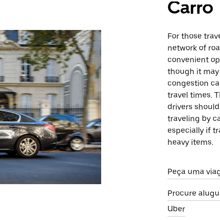
Carro
For those trav
network of ro
convenient opt
though it may b
congestion ca
travel times. T
drivers should
traveling by c
especially if 
heavy items.
Peça uma via
Procure alugu
Uber