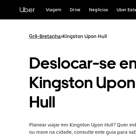
Avançar
para
Uber
Viagem
Drive
Negócios
Uber Eat
o
conteúdo
principal
Grã-Bretanha
>
Kingston Upon Hull
Deslocar-se e
Kingston Upon
Hull
Planear viajar em Kingston Upon Hull? Quer este
ou more na cidade, consulte este guia para s