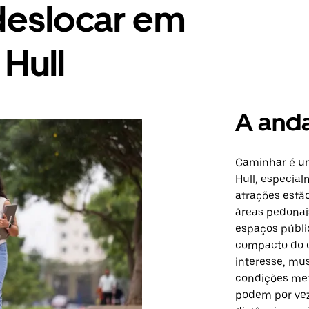
deslocar em
Hull
A and
Caminhar é um
Hull, especia
atrações estã
áreas pedonai
espaços públic
compacto do c
interesse, mu
condições mete
podem por vez