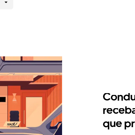
Condu
receb
que p