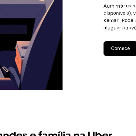
Aumente os re
disponíveis),
Kemah. Pode u
aluguer atravé
Comece
andes e família na Uber