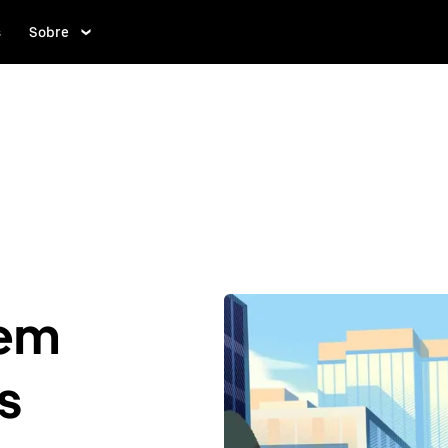
s
Sobre
 em
s