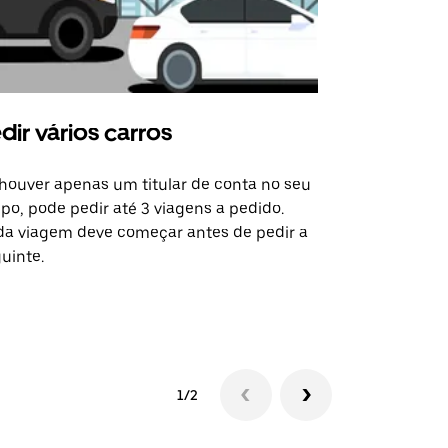
dir vários carros
Uber Shu
houver apenas um titular de conta no seu
A opção de s
po, pode pedir até 3 viagens a pedido.
determinado
a viagem deve começar antes de pedir a
locais de ev
uinte.
Ver disponib
1/2