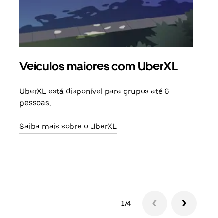
Veículos maiores com UberXL
Vi
UberXL está disponível para grupos até 6
Quan
pessoas.
para
pode
Saiba mais sobre o UberXL
ou d
Saib
1/4