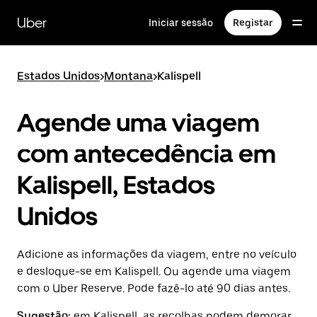
Avançar
para
Uber
Iniciar sessão
Registar
o
conteúdo
principal
Estados Unidos
>
Montana
>
Kalispell
Agende uma viagem
com antecedência em
Kalispell, Estados
Unidos
Adicione as informações da viagem, entre no veículo
e desloque-se em Kalispell. Ou agende uma viagem
com o Uber Reserve. Pode fazê-lo até 90 dias antes.
Sugestão:
em Kalispell, as recolhas podem demorar