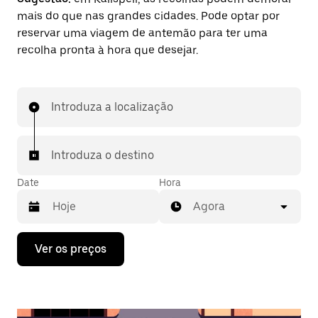
mais do que nas grandes cidades. Pode optar por
reservar uma viagem de antemão para ter uma
recolha pronta à hora que desejar.
Introduza a localização
Introduza o destino
Date
Hora
Agora
Prima
Ver os preços
a
tecla
da
seta
para
interagir