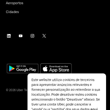
Aeroportos
Cidades
Este website utiliza cookies de terceiros
para apresentar anúncios relevantes e
fornecer personalização ao relembrar a sua
©
2026
Uber Technologies Inc.
localização. Pode desativar estes cookies
selecionando o botão "Desativar" abaixo. Se
tiver uma conta Uber, pode cancelar a
"venda" ou a "partilha" dos seus dados
aqui
.