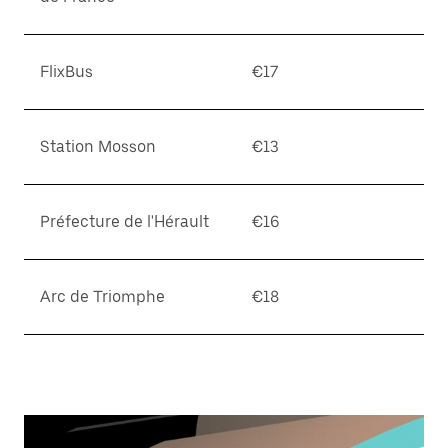
FlixBus
€17
Station Mosson
€13
Préfecture de l'Hérault
€16
Arc de Triomphe
€18