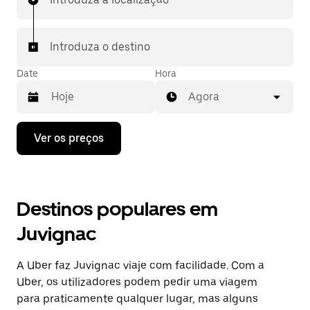
Introduza o destino
Date
Hora
Agora
Prima
Ver os preços
a
tecla
da
seta
para
Destinos populares em
interagir
com
Juvignac
o
calendário
e
A Uber faz Juvignac viaje com facilidade. Com a
selecionar
uma
Uber, os utilizadores podem pedir uma viagem
data.
para praticamente qualquer lugar, mas alguns
Prima