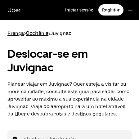
Avançar
para
Uber
Iniciar sessão
Registar
o
conteúdo
principal
França
>
Occitânia
>
Juvignac
Deslocar-se em
Juvignac
Planear viajar em Juvignac? Quer esteja a visitar ou
more na cidade, consulte este guia para saber como
aproveitar ao máximo a sua experiência na cidade
Juvignac. Viaje do aeroporto para um hotel através
da Uber e descubra rotas e destinos populares.
Introduza a localização