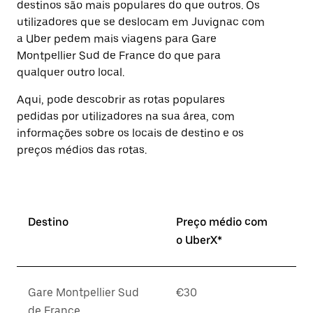
destinos são mais populares do que outros. Os
o
botão
utilizadores que se deslocam em Juvignac com
Esc
a Uber pedem mais viagens para Gare
para
Montpellier Sud de France do que para
fechar
o
qualquer outro local.
calendário.
Aqui, pode descobrir as rotas populares
pedidas por utilizadores na sua área, com
informações sobre os locais de destino e os
preços médios das rotas.
Destino
Preço médio com
o UberX*
Gare Montpellier Sud
€30
de France