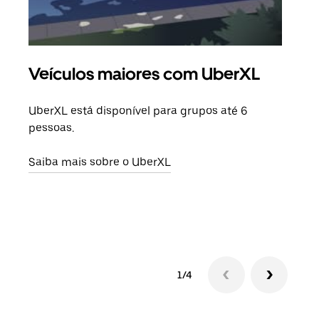
Veículos maiores com UberXL
Vi
UberXL está disponível para grupos até 6
Quan
pessoas.
para
pode
Saiba mais sobre o UberXL
ou d
Saib
1/4