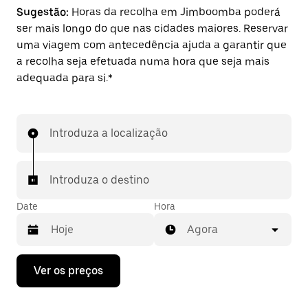
Sugestão:
Horas da recolha em Jimboomba poderá
ser mais longo do que nas cidades maiores. Reservar
uma viagem com antecedência ajuda a garantir que
a recolha seja efetuada numa hora que seja mais
adequada para si.*
Introduza a localização
Introduza o destino
Date
Hora
Agora
Prima
Ver os preços
a
tecla
da