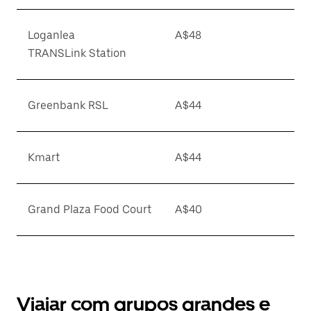
Loganlea
A$48
TRANSLink Station
Greenbank RSL
A$44
Kmart
A$44
Grand Plaza Food Court
A$40
Viajar com grupos grandes e