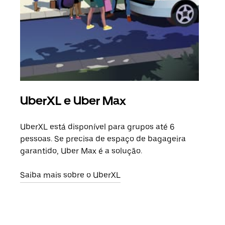
UberXL e Uber Max
Vi
UberXL está disponível para grupos até 6
Quan
pessoas. Se precisa de espaço de bagageira
para
garantido, Uber Max é a solução.
pode
ou d
Saiba mais sobre o UberXL
Saib