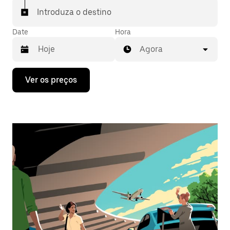
Introduza o destino
Date
Hora
Agora
Prima
Ver os preços
a
tecla
da
seta
para
interagir
com
o
calendário
e
selecionar
uma
data.
Prima
o
botão