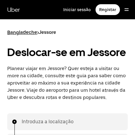
Avançar
para
Uber
Iniciar sessão
Registar
o
conteúdo
principal
Bangladeche
>
Jessore
Deslocar-se em Jessore
Planear viajar em Jessore? Quer esteja a visitar ou
more na cidade, consulte este guia para saber como
aproveitar ao máximo a sua experiência na cidade
Jessore. Viaje do aeroporto para um hotel através da
Uber e descubra rotas e destinos populares.
Introduza a localização