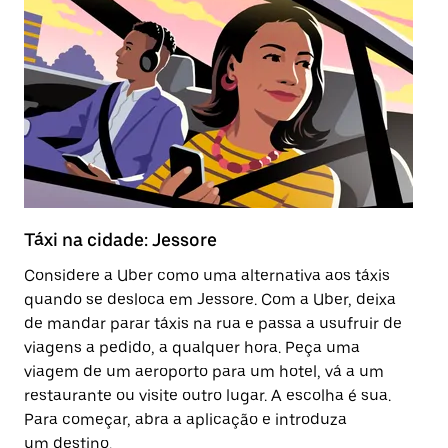
Táxi na cidade: Jessore
Ub
Considere a Uber como uma alternativa aos táxis
Co
quando se desloca em Jessore. Com a Uber, deixa
Ev
de mandar parar táxis na rua e passa a usufruir de
ap
viagens a pedido, a qualquer hora. Peça uma
de
viagem de um aeroporto para um hotel, vá a um
de
restaurante ou visite outro lugar. A escolha é sua.
vi
Para começar, abra a aplicação e introduza
ap
um destino.
re