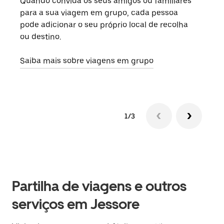
Quando convida os seus amigos ou familiares
Se h
para a sua viagem em grupo, cada pessoa
grup
pode adicionar o seu próprio local de recolha
viag
ou destino.
segu
Saiba mais sobre viagens em grupo
1/3
Partilha de viagens e outros
serviços em Jessore